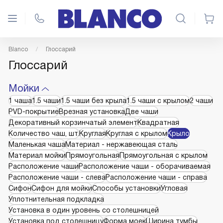
Blanco
Глоссарий
Глоссарий
Мойки
1 чаша
1.5 чаши
1.5 чаши без крыла
1.5 чаши с крылом
2 чаши
PVD-покрытие
Врезная установка
Две чаши
Декоративный корзинчатый элемент
Квадратная
Количество чаш, шт.
Круглая
Круглая с крылом
Крыло
Маленькая чаша
Материал - нержавеющая сталь
Материал мойки
Прямоугольная
Прямоугольная с крылом
Расположение чаши
Расположение чаши - оборачиваемая
Расположение чаши - слева
Расположение чаши - справа
Сифон
Сифон для мойки
Способы установки
Угловая
Уплотнительная подкладка
Установка в один уровень со столешницей
Установка под столешницу
Форма моек
Ширина тумбы