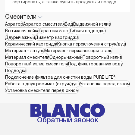
сортировать, а также сушить продукты и посуду.
Смесители
Аэратор
Аэратор смесителя
Вид
Выдвижной излив
Вытяжная лейка
Гарантия 5 лет
Гибкая подводка
Двурычажный
Диаметр картриджа
Керамический картридж
Кнопка переключения струя/душ
Материал - латунь
Материал - нержавеющая сталь
Материал смесителя
Однорычажный
Поворотный излив
Поворотный излив смесителя
Под фильтрованную воду
Подводка
Подключение фильтра для очистки воды PURE LIFE®
Работа в двух режимах (струя/душ)
Установка перед окном
Установка смесителя перед окном
Обратный звонок