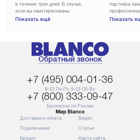
в течение трех дней. В случае,
партнера за
если вы заинтересованы
профессиона
в товаре, который доступен
Наш сервис п
Показать ещё
Показать е
«Под заказ», необходимо
гарантию 1 г
обсудить возможность его
работы и исп
приобретения с нашим
материалы. 
менеджером на сайте. Товары
установка, п
с особым лейблом
и регулярное
Обратный звонок
доставляются бесплатно
обеспечиваю
по Москве в пределах МКАД,
и эффективну
и при этом отдельная доставка
сантехники, 
+7 (495) 004-01-36
аксессуаров не предусмотрена.
возможные с
и преждеврем
8–22 Пн-Пт, 9–22 Сб-Вс
Для доставки в другие регионы
+7 (800) 333-09-47
мы используем услуги
Готовые комм
транспортной компании.
предполагают
Бесплатно по России
Мир Blanco
Уточняйте все условия доставки
от их категор
Доставка и оплата
Видео
у нашего менеджера при
установленно
оформлении заказа.
к водопровод
Подключение
Статьи
точке для сл
В установленный день наша
Кредит
Карта сайта
установка вк