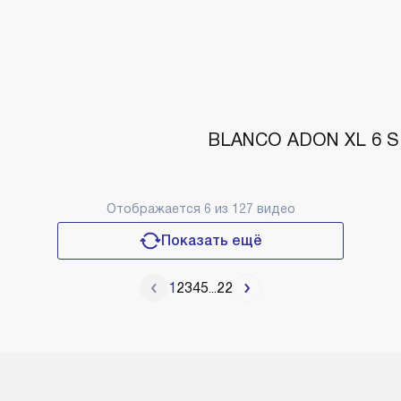
BLANCO ADON XL 6 S -
Отображается
6
из 127 видео
Показать ещё
1
2
3
4
5
22
...