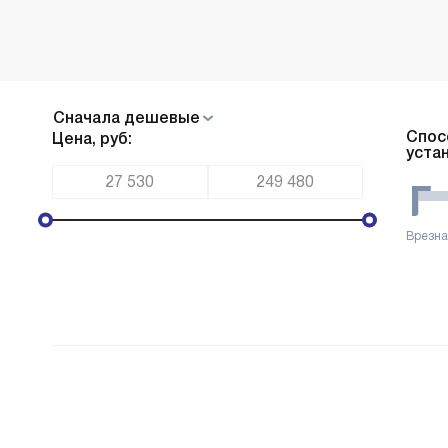
Cначала дешевые
Спос
Цена, руб:
уста
Врезн