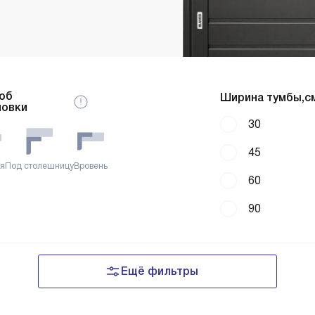
об
Ширина тумбы,см
новки
30
45
ая
Под столешницу
Вровень
60
90
Ещё фильтры