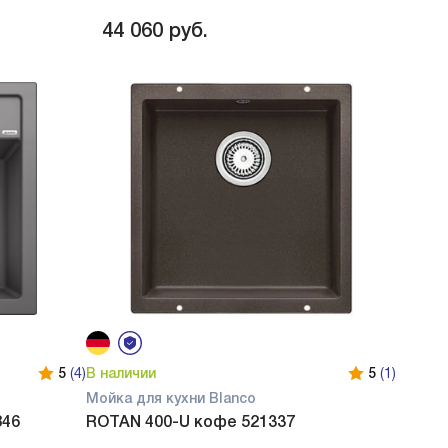
44 060
руб.
5
(4)
В наличии
5
(1)
Мойка для кухни Blanco
846
ROTAN 400-U кофе 521337