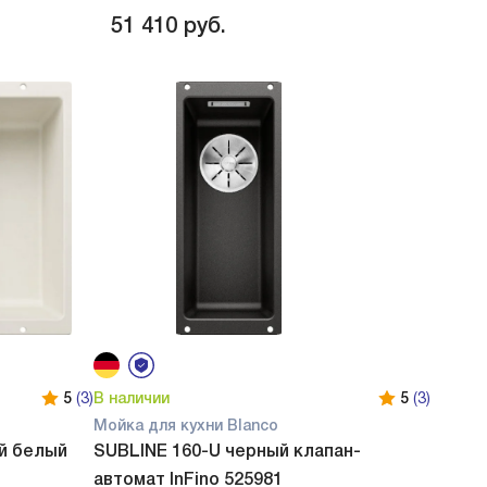
51 410
руб.
5
(3)
В наличии
5
(3)
Мойка для кухни Blanco
ий белый
SUBLINE 160-U черный клапан-
автомат InFino 525981