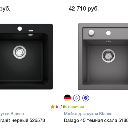
руб.
42 710
руб.
5
(1)
В наличии
ухни Blanco
Мойка для кухни Blanco
granit черный 526578
Dalago 45 темная скала 518