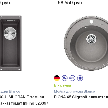
0
руб.
58 550
руб.
В наличии
ухни Blanco
Мойка для кухни Blanco
60-U SILGRANIT темная
RIONA 45 Silgranit алюмета
ан-автомат InFino 523397