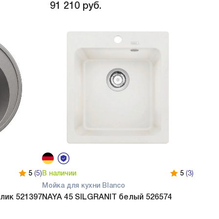
91 210
руб.
5
(5)
В наличии
5
(3)
Мойка для кухни Blanco
ллик 521397
NAYA 45 SILGRANIT белый 526574