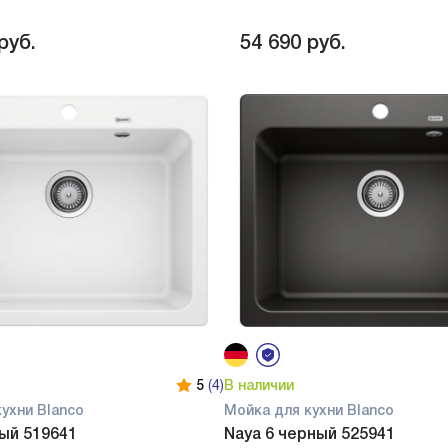
руб.
54 690
руб.
5
(4)
В наличии
ухни Blanco
Мойка для кухни Blanco
ый 519641
Naya 6 черный 525941