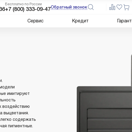
Бесплатно по России
Обратный звонок
36
+7 (800) 333-09-47
Сервис
Кредит
Гарант
и.
 модели
рые имитируют
льность
 к воздействию
ка выцветания.
 легко содержать
чая пигментные.