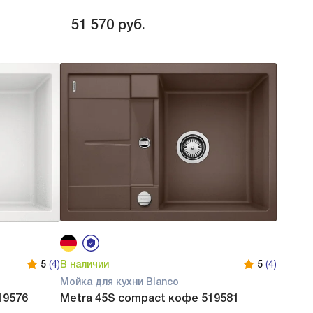
51 570
руб.
5
(4)
В наличии
5
(4)
Мойка для кухни Blanco
19576
Metra 45S compact кофе 519581