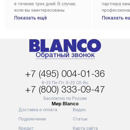
в течение трех дней. В случае,
партнера за
если вы заинтересованы
профессиона
в товаре, который доступен
Наш сервис п
Показать ещё
Показать е
«Под заказ», необходимо
гарантию 1 г
обсудить возможность его
работы и исп
приобретения с нашим
материалы. 
менеджером на сайте. Товары
установка, п
с особым лейблом
и регулярное
Обратный звонок
доставляются бесплатно
обеспечиваю
по Москве в пределах МКАД,
и эффективну
и при этом отдельная доставка
сантехники, 
+7 (495) 004-01-36
аксессуаров не предусмотрена.
возможные с
и преждеврем
8–22 Пн-Пт, 9–22 Сб-Вс
Для доставки в другие регионы
+7 (800) 333-09-47
мы используем услуги
Готовые комм
транспортной компании.
предполагают
Бесплатно по России
Мир Blanco
Уточняйте все условия доставки
от их категор
Доставка и оплата
Видео
у нашего менеджера при
установленно
оформлении заказа.
к водопровод
Подключение
Статьи
точке для сл
В установленный день наша
Кредит
Карта сайта
установка вк