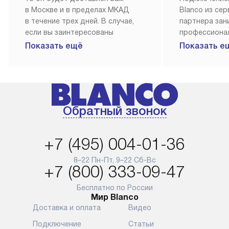
в Москве и в пределах МКАД
Blanco из се
в течение трех дней. В случае,
партнера за
если вы заинтересованы
профессиона
в товаре, который доступен
Наш сервис п
Показать ещё
Показать е
«Под заказ», необходимо
гарантию 1 г
обсудить возможность его
работы и исп
приобретения с нашим
материалы. 
менеджером на сайте. Товары
установка, п
с особым лейблом
и регулярное
Обратный звонок
доставляются бесплатно
обеспечиваю
по Москве в пределах МКАД,
и эффективну
и при этом отдельная доставка
сантехники, 
+7 (495) 004-01-36
аксессуаров не предусмотрена.
возможные с
и преждеврем
8–22 Пн-Пт, 9–22 Сб-Вс
Для доставки в другие регионы
+7 (800) 333-09-47
мы используем услуги
Готовые комм
транспортной компании.
предполагают
Бесплатно по России
Мир Blanco
Уточняйте все условия доставки
от их категор
Доставка и оплата
Видео
у нашего менеджера при
установленно
оформлении заказа.
к водопровод
Подключение
Статьи