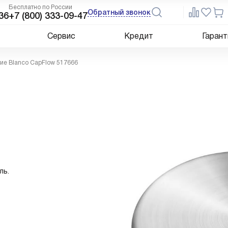
Бесплатно по России
Обратный звонок
36
+7 (800) 333-09-47
Сервис
Кредит
Гарант
тие Blanco CapFlow 517666
ль.