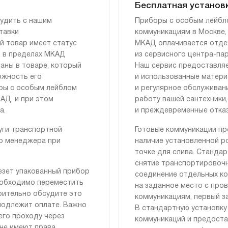
Бесплатная установ
судить с нашим
Приборы с особым лейбл
тавки
коммуникациям в Москве,
й товар имеет статус
МКАД оплачивается отдел
 и в пределах МКАД
из сервисного центра-па
ваны в товаре, который
Наш сервис предоставляе
ожность его
и использованные матери
ары с особым лейблом
и регулярное обслуживан
АД, и при этом
работу вашей сантехники
а.
и преждевременные отка
уги транспортной
Готовые коммуникации пре
го менеджера при
наличие установленной ро
точке для слива. Стандар
снятие транспортировочн
езет упакованный прибор
соединение отдельных ко
необходимо переместить
на заданное место с про
арительно обсудите это
коммуникациям, первый за
подлежит оплате. Важно
В стандартную установку
его проходу через
коммуникаций и предоста
не имеют права