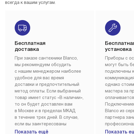
всегда к вашим услугам.
Бесплатная
Бесплатна
доставка
установка
При заказе сантехники Blanco,
Приборы с о
мы рекомендуем обсудить
могут быть б
с нашим менеджером наиболее
подключены 
удобное для вас время
коммуникация
доставки и предпочтительный
однако стои
метод оплаты. Если выбранный
мастера за 
товар имеет статус «В наличии»,
оплачивается
то он будет доставлен вам
Подключение
в Москве и в пределах МКАД
Blanco из се
в течение трех дней. В случае,
партнера за
если вы заинтересованы
профессиона
в товаре, который доступен
Наш сервис п
Показать ещё
Показать е