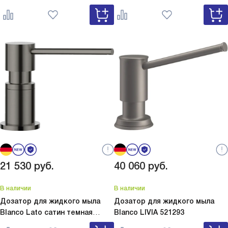
серый
Lato Silgranit вулкан
белый
Lato Silgranit мягкий
серый 526954
белый 526955
21 530
руб.
40 060
руб.
В наличии
В наличии
Дозатор для жидкого мыла
Дозатор для жидкого мыла
Blanco Lato сатин темная
Blanco
LIVIA 521293
сталь
Lato сатин темная сталь