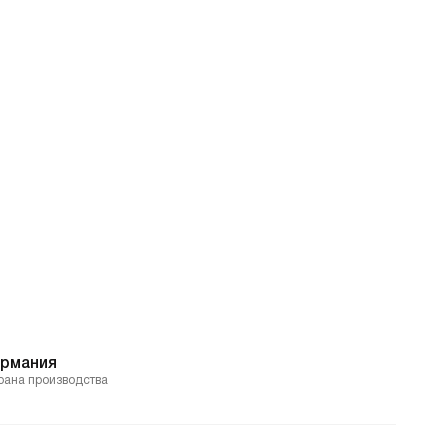
ермания
рана производства