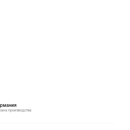
ермания
рана производства