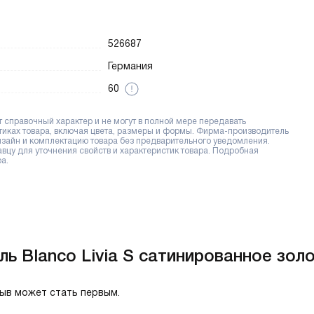
526687
Германия
60
справочный характер и не могут в полной мере передавать
тиках товара, включая цвета, размеры и формы. Фирма-производитель
дизайн и комплектацию товара без предварительного уведомления.
цу для уточнения свойств и характеристик товара. Подробная
а.
ь Blanco Livia S сатинированное золот
зыв может стать первым.