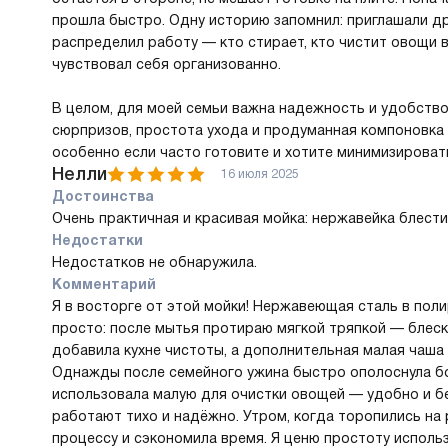
прошла быстро. Одну историю запомнил: приглашали др
распределил работу — кто стирает, кто чистит овощи в
чувствовал себя организованно.
В целом, для моей семьи важна надежность и удобство
сюрпризов, простота ухода и продуманная компоновка
особенно если часто готовите и хотите минимизироват
Нелли
16 июля 2025
Достоинства
Очень практичная и красивая мойка: нержавейка блести
Недостатки
Недостатков не обнаружила.
Комментарий
Я в восторге от этой мойки! Нержавеющая сталь в пол
просто: после мытья протираю мягкой тряпкой — блес
добавила кухне чистоты, а дополнительная малая чаша 
Однажды после семейного ужина быстро ополоснула бо
использовала малую для очистки овощей — удобно и без
работают тихо и надёжно. Утром, когда торопились на
процессу и сэкономила время. Я ценю простоту использ