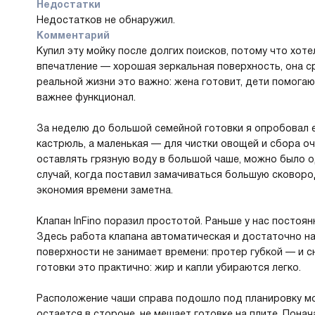
Недостатки
Недостатков не обнаружил.
Комментарий
Купил эту мойку после долгих поисков, потому что хот
впечатление — хорошая зеркальная поверхность, она сра
реальной жизни это важно: жена готовит, дети помогаю
важнее функционал.
За неделю до большой семейной готовки я опробовал е
кастрюль, а маленькая — для чистки овощей и сбора оч
оставлять грязную воду в большой чаше, можно было 
случай, когда поставил замачиваться большую сковоро
экономия времени заметна.
Клапан InFino поразил простотой. Раньше у нас постоя
Здесь работа клапана автоматическая и достаточно н
поверхности не занимает времени: протер губкой — и сн
готовки это практично: жир и капли убираются легко.
Расположение чаши справа подошло под планировку моей
остается в стороне, не мешает готовке на плите. Пона