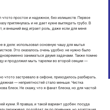
ел чтото простое и надежное, без излишеств. Первое
зу приглянулась и не дает кухне выглядеть грубо. В
т, и внешний вид играет роль, даже если для меня
е в деле: использовал основную чашу для мытья
истков. Это оказалось очень удобно: не нужно было
одновременно заниматься двумя задачами. Также помню
ду и продолжил мыть тарелки во второй секции —
нно чтото застревало в сифоне, приходилось разбирать.
адежная — неприятностей стало меньше. Чистка
ова блеск. Не скажу, что я фанат блеска, но для частой
 кухни. Я правша, и такой вариант удобен: посуда
чалу переживал, подойдет ли по привычке, но адаптация