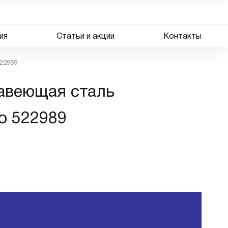
ия
Статьи и акции
Контакты
522989
жавеющая сталь
o 522989