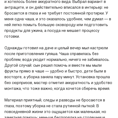
и хотелось более аккуратного вида. Выбрал вариант в
антраците, и он действительно вписался в интерьер: не
бросается в глаза и не требует постоянной протирки. У
меня одна чаша, и это оказалось удобнее, чем думал — в
ней легко помыть большую сковороду или подготовить
продукты для ужина, а посуда не мешает процессу
готовки.
Однажды готовил на даче и целый вечер мыл кастрюли
после приготовления гуляша. Чаша справилась без
проблем, вода уходит нормально, ничего не забивалось.
Другой случай: сын решил помочь и вместе мы мыли
фрукты прямо в чаше — удобно и быстро, дети были в
восторге, а уборка заняла пару минут. Установка прошла
без сюрпризов, мастер отметил аккуратность и удобство
монтажа, что тоже важно, когда хочется сберечь время.
Материал приятный, следы и разводы не бросаются в
глаза, поэтому уборка не стала рутинной пыткой. В
повседневной жизни это ощущается как маленькая, но
заметная помощь: меньше беспорядка на столешнице,