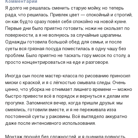
Комментарий
Я долго не решалась сменить старую мойку, но теперь
рада, что решилась. Привлек цвет — спокойный и строгий,
он как будто сразу повёл себя спокойно на новой кухне.
Первые дни было приятно готовить: ножи не скользят по
поверхности, а я не волнуюсь за случайные царапины.
Однажды готовила большой обед для семьи, и после
суеты вся грязная посуда поместилась в одну чашу без
проблем. Было приятно не таскать гору мисок по столу, а
просто концентрироваться на еде и разговоре.
Иногда сын после мастер-класса по рисованию приносил
миски с краской, и я с лёгкостью смывала следы. Очень
ценно, что уборка не отнимает лишнего времени — можно
быстро привести всё в порядок и вернуться к делам или
прогулке. Запомнился вечер, когда пришли друзья: мы
смеялись, готовили вместе, и я не переживала изза
постоянной суеты у раковины. Всё выглядело аккуратно
даже после интенсивного использования.
Монтаж прошёл без сложностей, и я оценила ровность