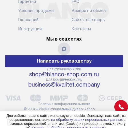
Гарантия
FAQ
Условия продажи
Возврат и обмен
Глоссарий
Сайты-партнеры
Инструкции
Контакты
Мы в соцсетях
Написать руководству
Для физических лиц
shop@blanco-shop.com.ru
Для юридических лиц
business@kvalitet.company
Политика конфиденциальности
© 2004 – 2026 Официальный дилер Blanco
blanco-shop.com.ru «Kvalitet Trade, LLC»
Для работы нашего сайта используются cookie. Используя наш сайт, вы
предоставляете согласие
на обработку ваших персональных данных
с
помощью сервисов веб-аналитики (Cookie) и присоединяетесь к тексту
«
Согласия на обработку персональных данных
»