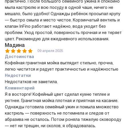
практично. После большого семейного ужина я спокойно
мыла кастрюлю и всю посуду в одной чаше, ничего не
мешало, было удобно! Однажды ребёнок просыпал крупу
— быстро смыла и место чистое. Корзинчатый вентиль и
клапан InFino работают надёжно, вода уходит без
проблем. Уход простой, поверхность прочная и не теряет
цвет. Рекомендую для ежедневного использования.
Мадина
09 апреля 2025
Достоинства
Кофейная гранитная мойка выглядит стильно, прочна,
легко чистится и радует практичностью и надёжностью
Недостатки
Недостатков не заметила.
Комментарий
Я в восторге! Кофейный цвет сделал кухню теплее и
уютнее. Гранитная мойка плотная и приятная на касание.
Однажды готовила семейный ужин и помыла множество
кастрюль — поверхность не потемнела и следов от
абразива не осталось. Потом роняла тяжелую сковороду
— нет ни трещин, ни сколов, я обрадовалась.