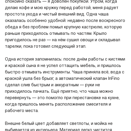
спокойно сказать — я доволен покупкой. Утром, когда
делаю кофе и мою кружку перед работой, меня радует
простота ухода и чистый внешний вид. Одна чаша
оказалась особенно удобной: недавно после воскресного
обеда я без проблем помыл крупную кастрюлю, которую
раньше приходилось отмывать по частям. Крыло
пригодилось не раз — на нём сушил овощи и складывал
тарелки, пока готовил следующий этап.
Одна история запомнилась: после днём работы с кистями
и краской сына я не успел оттащить мебель, и пришлось
быстро отмывать инструменты. Чаша приняла всё, вода с
краской ушла без брызг, а автоматический клапан InFino
сделал слив быстрым и аккуратным — руки не
приходилось пачкать. Ещё приятно, что чаша можно
перевернуть — это помогло при перестановке на кухне,
когда пришлось менять расположение смесителя и
рабочего места.
Внешне белый цвет добавляет светлоты, и мойка не
выбивается из интерьера. Материал легко чистится,