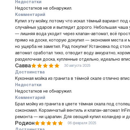
Недостатки
Недостатков не обнаружил.
Комментарий
Купил эту мойку, потому что искал тёмный вариант под
случайных ударов и выглядит дорого. Небольшая чаша 
— лишняя вода уходит через клапан-автомат, всё прост
прямо на доске, которую докупил — экономия места и 
но ущерба не заметил. Рад покупке! Установка под сто
автомат сработал тихо, отводит воду аккуратно, корз
разделочная доска, купленные отдельно, идеально впис
Савва
30 августа 2025
Достоинства
Кухонная мойка из гранита в тёмной скале отлично впис
Недостатки
Недостатков не обнаружил.
Комментарий
Брал мойку из гранита в цвете тёмная скала под столе
сэкономил. Корзинчатый вентиль и клапан-автомат InFi
ремонта — ни царапин. Для овощей купил коландер и д
Родион
06 февраля 2025
Достоинства