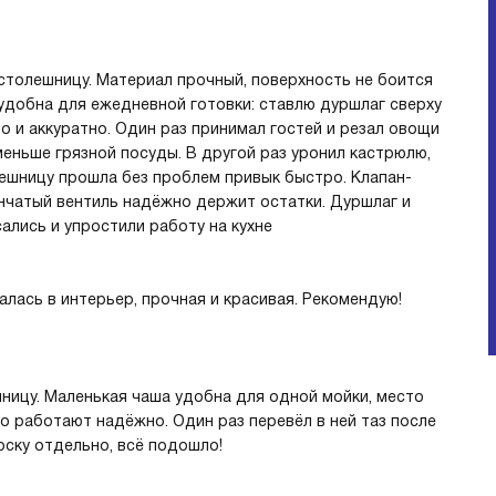
 столешницу. Материал прочный, поверхность не боится
удобна для ежедневной готовки: ставлю дуршлаг сверху
о и аккуратно. Один раз принимал гостей и резал овощи
меньше грязной посуды. В другой раз уронил кастрюлю,
лешницу прошла без проблем привык быстро. Клапан-
инчатый вентиль надёжно держит остатки. Дуршлаг и
ались и упростили работу на кухне
алась в интерьер, прочная и красивая. Рекомендую!
шницу. Маленькая чаша удобна для одной мойки, место
no работают надёжно. Один раз перевёл в ней таз после
оску отдельно, всё подошло!