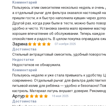
Комментарий
Пользуюсь этим смесителем несколько недель и очень 
а отдельный рычаг для фильтра оказался настоящей на
пришли гости, и я быстро наполнила кувшин через допо
Другой раз, когда руки были в тесте, можно было пово
удобно и чисто. Установка заняла мало времени мастер
хорошее впечатление об обслуживании. Теперь каждое 
спокойствие и радость. В целом покупка оправдала ож
Зарина
07 ноября 2025
Достоинства
Стильный антрацитовый смеситель, удобный поворотный
Недостатки
Недостатков не обнаружила.
Комментарий
Пользуюсь неделю и уже стала привыкать к удобству. 
современно. Отдельный рычаг для фильтра действитель
питьевой излив для ребёнка — удобно и безопасно! По
кастрюль. Материал латунь внушает доверие. Рекоменд
Артур
18 мая 2025
Достоинства