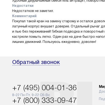
Удобный двурычажный смеситель антрацит, поворотный 
Недостатки
Недостатков не заметил.
Комментарий
Покупал такой кран на замену старому и остался довол
латунный корпус внушает доверие. Отдельный рычаг дл
и пью без переживаний! Гибкая подводка и поворотный
кастрюли помыть легко. Один раз на даче быстро напо
лишних движений. Пользуюсь ежедневно, доволен!
Обратный звонок
+7 (495) 004-01-36
Ми
Дос
8–22 Пн-Пт, 9–22 Сб-Вс
+7 (800) 333-09-47
Под