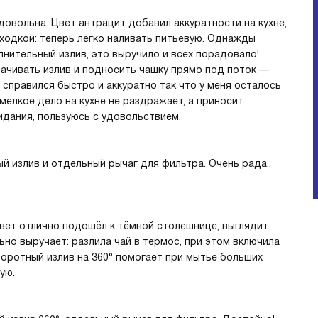
довольна. Цвет антрацит добавил аккуратности на кухне,
ходкой: теперь легко наливать питьевую. Однажды
лнительный излив, это выручило и всех порадовало!
рачивать излив и подносить чашку прямо под поток —
 справился быстро и аккуратно так что у меня осталось
мелкое дело на кухне не раздражает, а приносит
идания, пользуюсь с удовольствием.
 излив и отдельный рычаг для фильтра. Очень рада..
Цвет отлично подошёл к тёмной столешнице, выглядит
но выручает: разлила чай в термос, при этом включила
воротный излив на 360° помогает при мытье больших
ую.