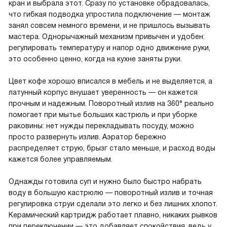
кран и выбрала этот. Сразу по установке обрадовалась,
что гибкая подводка упростила подключение — монтаж
занял совсем немного времени, и не пришлось вызывать
мастера. Однорычажный механизм привычен и удобен:
регулировать температуру и напор одно движение руки,
это особенно ценно, когда на кухне заняты руки.
Цвет кофе хорошо вписался в мебель и не выделяется, а
латунный корпус внушает уверенность — он кажется
прочным и надежным. Поворотный излив на 360° реально
помогает при мытье больших кастрюль и при уборке
раковины: нет нужды перекладывать посуду, можно
просто развернуть излив. Аэратор бережно
распределяет струю, брызг стало меньше, и расход воды
кажется более управляемым.
Однажды готовила суп и нужно было быстро набрать
воду в большую кастрюлю — поворотный излив и точная
регулировка струи сделали это легко и без лишних хлопот.
Керамический картридж работает плавно, никаких рывков
при переключении — это добавляет спокойствия, ведь у