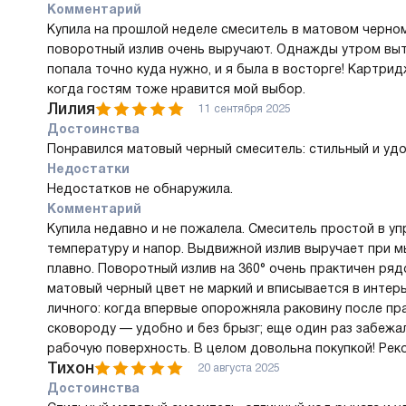
Комментарий
Купила на прошлой неделе смеситель в матовом черном
поворотный излив очень выручают. Однажды утром вы
попала точно куда нужно, и я была в восторге! Картрид
когда гостям тоже нравится мой выбор.
Лилия
11 сентября 2025
Достоинства
Понравился матовый черный смеситель: стильный и удо
Недостатки
Недостатков не обнаружила.
Комментарий
Купила недавно и не пожалела. Смеситель простой в у
температуру и напор. Выдвижной излив выручает при м
плавно. Поворотный излив на 360° очень практичен ряд
матовый черный цвет не маркий и вписывается в интерь
личного: когда впервые опорожняла раковину после пр
сковороду — удобно и без брызг; еще один раз забежал
рабочую поверхность. В целом довольна покупкой! Реко
Тихон
20 августа 2025
Достоинства