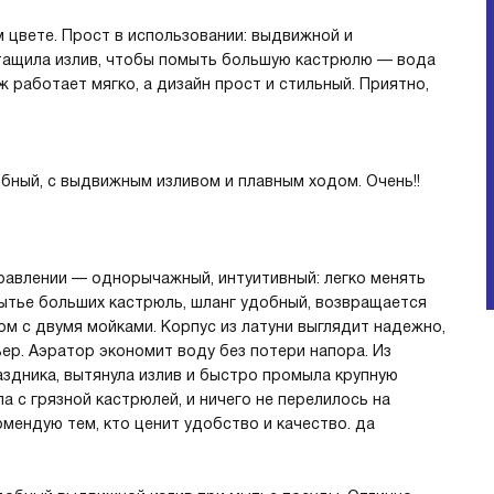
 цвете. Прост в использовании: выдвижной и
тащила излив, чтобы помыть большую кастрюлю — вода
ж работает мягко, а дизайн прост и стильный. Приятно,
бный, с выдвижным изливом и плавным ходом. Очень!!
правлении — однорычажный, интуитивный: легко менять
ытье больших кастрюль, шланг удобный, возвращается
ом с двумя мойками. Корпус из латуни выглядит надежно,
ер. Аэратор экономит воду без потери напора. Из
аздника, вытянула излив и быстро промыла крупную
а с грязной кастрюлей, и ничего не перелилось на
мендую тем, кто ценит удобство и качество. да