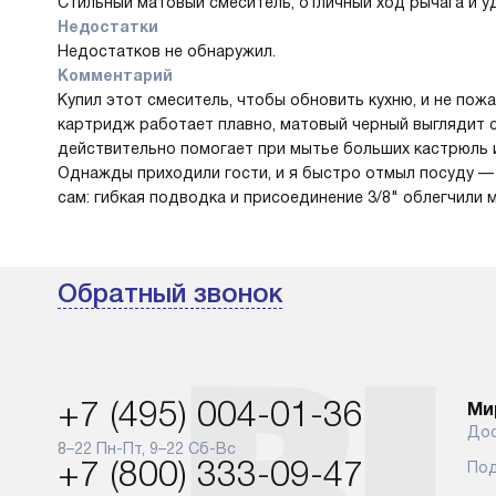
Стильный матовый смеситель, отличный ход рычага и у
Недостатки
Недостатков не обнаружил.
Комментарий
Купил этот смеситель, чтобы обновить кухню, и не по
картридж работает плавно, матовый черный выглядит с
действительно помогает при мытье больших кастрюль и
Однажды приходили гости, и я быстро отмыл посуду — и
сам: гибкая подводка и присоединение 3/8" облегчили м
Обратный звонок
+7 (495) 004-01-36
Ми
Дос
8–22 Пн-Пт, 9–22 Сб-Вс
+7 (800) 333-09-47
Под