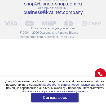
shop@blanco-shop.com.ru
проходу через дверной проем,
не включают
Для юридических лиц
сотрудники транспортной
работы: прок
business@kvalitet.company
службы не имеют права
коммуникаций
демонтировать дверцы, ручки
расходных ма
или другие выступающие
требуется вы
Политика конфиденциальности
элементы, так как это может
специфически
© 2004 – 2026 Официальный дилер Blanco
повлиять на гарантийное
повышенной 
blanco-shop.com.ru «Kvalitet Trade, LLC»
обслуживание в будущем.
стоимость ус
Поэтому, перед размещением
на 30%.
заказа, удостоверьтесь, что
вы сможете без проблем
переместить прибор в желаемое
место установки, учитывая его
размеры в упаковке или без нее.
Для работы нашего сайта используются cookie. Используя наш сайт, вы
предоставляете согласие
на обработку ваших персональных данных
с
помощью сервисов веб-аналитики (Cookie) и присоединяетесь к тексту
«
Согласия на обработку персональных данных
»
Соглашаюсь