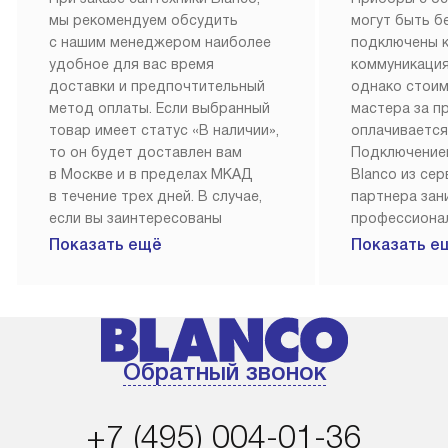
мы рекомендуем обсудить
могут быть б
с нашим менеджером наиболее
подключены 
удобное для вас время
коммуникация
доставки и предпочтительный
однако стои
метод оплаты. Если выбранный
мастера за 
товар имеет статус «В наличии»,
оплачивается
то он будет доставлен вам
Подключение
в Москве и в пределах МКАД
Blanco из се
в течение трех дней. В случае,
партнера за
если вы заинтересованы
профессиона
в товаре, который доступен
Наш сервис п
Показать ещё
Показать е
«Под заказ», необходимо
гарантию 1 г
обсудить возможность его
работы и исп
приобретения с нашим
материалы. 
менеджером на сайте. Товары
установка, п
с особым лейблом
и регулярное
Обратный звонок
доставляются бесплатно
обеспечиваю
по Москве в пределах МКАД,
и эффективну
и при этом отдельная доставка
сантехники, 
+7 (495) 004-01-36
аксессуаров не предусмотрена.
возможные с