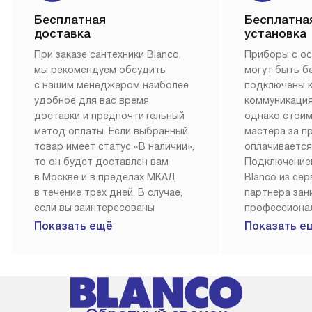
Бесплатная
Бесплатна
доставка
установка
При заказе сантехники Blanco,
Приборы с о
мы рекомендуем обсудить
могут быть б
с нашим менеджером наиболее
подключены 
удобное для вас время
коммуникация
доставки и предпочтительный
однако стои
метод оплаты. Если выбранный
мастера за 
товар имеет статус «В наличии»,
оплачивается
то он будет доставлен вам
Подключение
в Москве и в пределах МКАД
Blanco из се
в течение трех дней. В случае,
партнера за
если вы заинтересованы
профессиона
в товаре, который доступен
Наш сервис п
Показать ещё
Показать е
«Под заказ», необходимо
гарантию 1 г
обсудить возможность его
работы и исп
приобретения с нашим
материалы. 
менеджером на сайте. Товары
установка, п
с особым лейблом
и регулярное