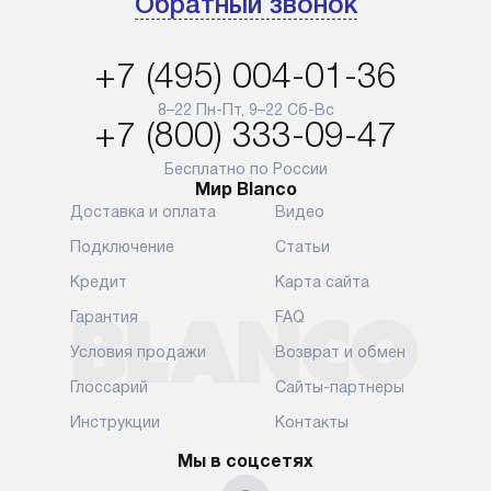
Обратный звонок
доставляются бесплатно
обеспечиваю
по Москве в пределах МКАД,
и эффективну
и при этом отдельная доставка
сантехники, 
+7 (495) 004-01-36
аксессуаров не предусмотрена.
возможные с
и преждеврем
8–22 Пн-Пт, 9–22 Сб-Вс
Для доставки в другие регионы
+7 (800) 333-09-47
мы используем услуги
Готовые комм
транспортной компании.
предполагают
Бесплатно по России
Мир Blanco
Уточняйте все условия доставки
от их категор
Доставка и оплата
Видео
у нашего менеджера при
установленно
оформлении заказа.
к водопровод
Подключение
Статьи
точке для сл
В установленный день наша
Кредит
Карта сайта
установка вк
служба доставки привезет
следующие эт
Гарантия
FAQ
упакованный прибор прямо
транспортиро
Условия продажи
Возврат и обмен
к вашей двери или до прихожей.
разблокировк
Если вам необходимо
необходимост
Глоссарий
Сайты-партнеры
переместить прибор к месту его
отдельных ко
Инструкции
Контакты
установки, пожалуйста,
сантехники в
предварительно обсудите это
на заданное 
Мы в соцсетях
с нашим менеджером. Эта
по уровню, п