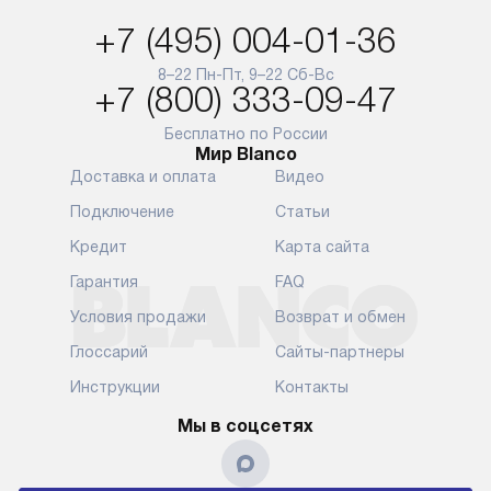
и при этом отдельная доставка
сантехники, 
+7 (495) 004-01-36
аксессуаров не предусмотрена.
возможные с
и преждеврем
8–22 Пн-Пт, 9–22 Сб-Вс
Для доставки в другие регионы
+7 (800) 333-09-47
мы используем услуги
Готовые комм
транспортной компании.
предполагают
Бесплатно по России
Мир Blanco
Уточняйте все условия доставки
от их категор
Доставка и оплата
Видео
у нашего менеджера при
установленно
оформлении заказа.
к водопровод
Подключение
Статьи
точке для сл
В установленный день наша
Кредит
Карта сайта
установка вк
служба доставки привезет
следующие эт
Гарантия
FAQ
упакованный прибор прямо
транспортиро
Условия продажи
Возврат и обмен
к вашей двери или до прихожей.
разблокировк
Если вам необходимо
необходимост
Глоссарий
Сайты-партнеры
переместить прибор к месту его
отдельных ко
Инструкции
Контакты
установки, пожалуйста,
сантехники в
предварительно обсудите это
на заданное 
Мы в соцсетях
с нашим менеджером. Эта
по уровню, п
дополнительная услуга
к существующ
подлежит оплате. Важно