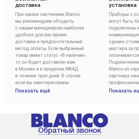
доставка
установка
При заказе сантехники Blanco,
Приборы с о
мы рекомендуем обсудить
могут быть б
с нашим менеджером наиболее
подключены 
удобное для вас время
коммуникация
доставки и предпочтительный
однако стои
метод оплаты. Если выбранный
мастера за 
товар имеет статус «В наличии»,
оплачивается
то он будет доставлен вам
Подключение
в Москве и в пределах МКАД
Blanco из се
в течение трех дней. В случае,
партнера за
если вы заинтересованы
профессиона
в товаре, который доступен
Наш сервис п
Показать ещё
Показать е
«Под заказ», необходимо
гарантию 1 г
обсудить возможность его
работы и исп
приобретения с нашим
материалы. 
менеджером на сайте. Товары
установка, п
с особым лейблом
и регулярное
Обратный звонок
доставляются бесплатно
обеспечиваю
по Москве в пределах МКАД,
и эффективну