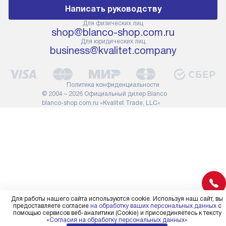
первый запус
Написать руководству
помнить, что если размеры
по правилам 
прибора не позволяют его
В стандартну
Для физических лиц
shop@blanco-shop.com.ru
проходу через дверной проем,
не включают
Для юридических лиц
сотрудники транспортной
работы: прок
business@kvalitet.company
службы не имеют права
коммуникаций
демонтировать дверцы, ручки
расходных ма
или другие выступающие
требуется вы
Политика конфиденциальности
элементы, так как это может
специфически
© 2004 – 2026 Официальный дилер Blanco
повлиять на гарантийное
повышенной 
blanco-shop.com.ru «Kvalitet Trade, LLC»
обслуживание в будущем.
стоимость ус
Поэтому, перед размещением
на 30%.
заказа, удостоверьтесь, что
вы сможете без проблем
переместить прибор в желаемое
место установки, учитывая его
размеры в упаковке или без нее.
Для работы нашего сайта используются cookie. Используя наш сайт, вы
предоставляете согласие
на обработку ваших персональных данных
с
помощью сервисов веб-аналитики (Cookie) и присоединяетесь к тексту
«
Согласия на обработку персональных данных
»