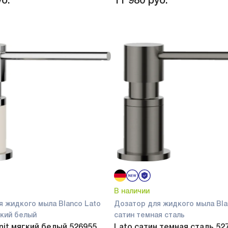
б.
11 980
руб.
В наличии
я жидкого мыла Blanco Lato
Дозатор для жидкого мыла Bla
ягкий белый
сатин темная сталь
anit мягкий белый 526955
Lato сатин темная сталь 52