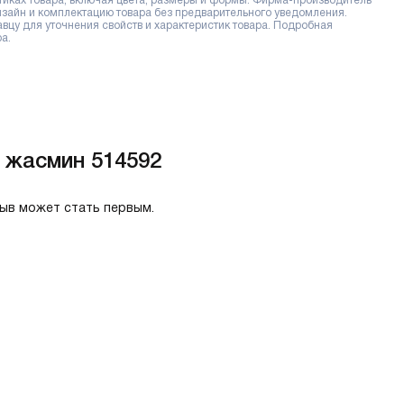
тиках товара, включая цвета, размеры и формы. Фирма-производитель
дизайн и комплектацию товара без предварительного уведомления.
цу для уточнения свойств и характеристик товара. Подробная
а.
6 жасмин 514592
зыв может стать первым.