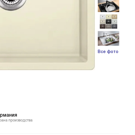
Все фото
ермания
рана производства