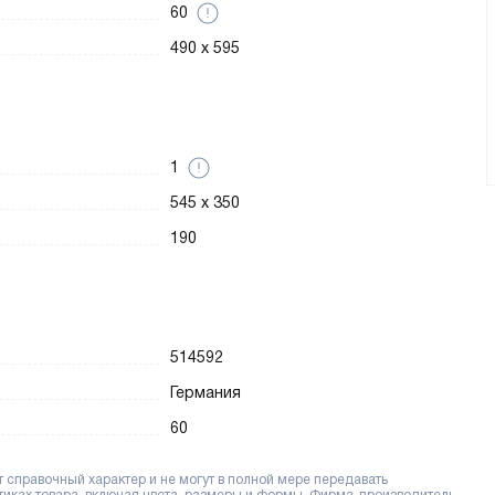
60
490 x 595
1
545 x 350
190
514592
Германия
60
справочный характер и не могут в полной мере передавать