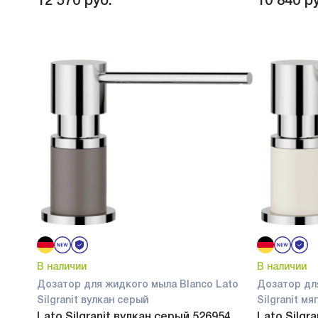
12 570
руб.
10 840
ру
В наличии
В наличии
Дозатор для жидкого мыла Blanco Lato
Дозатор дл
Silgranit вулкан серый
Silgranit м
Lato Silgranit вулкан серый 526954
Lato Silgr