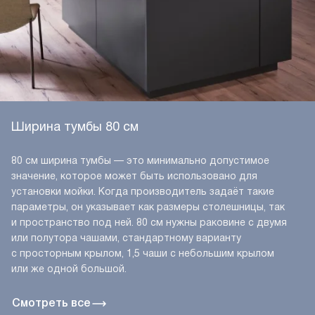
Ширина тумбы 80 см
80 см ширина тумбы — это минимально допустимое
значение, которое может быть использовано для
установки мойки. Когда производитель задаёт такие
параметры, он указывает как размеры столешницы, так
и пространство под ней. 80 см нужны раковине с двумя
или полутора чашами, стандартному варианту
с просторным крылом, 1,5 чаши с небольшим крылом
или же одной большой.
Смотреть все