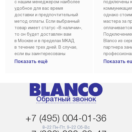
с нашим менеджером наиболее
подключены 
удобное для вас время
коммуникация
доставки и предпочтительный
однако стои
метод оплаты. Если выбранный
мастера за 
товар имеет статус «В наличии»,
оплачивается
то он будет доставлен вам
Подключение
в Москве и в пределах МКАД
Blanco из се
в течение трех дней. В случае,
партнера за
если вы заинтересованы
профессиона
в товаре, который доступен
Наш сервис п
Показать ещё
Показать е
«Под заказ», необходимо
гарантию 1 г
обсудить возможность его
работы и исп
приобретения с нашим
материалы. 
менеджером на сайте. Товары
установка, п
с особым лейблом
и регулярное
Обратный звонок
доставляются бесплатно
обеспечиваю
по Москве в пределах МКАД,
и эффективну
и при этом отдельная доставка
сантехники, 
+7 (495) 004-01-36
аксессуаров не предусмотрена.
возможные с
и преждеврем
8–22 Пн-Пт, 9–22 Сб-Вс
Для доставки в другие регионы