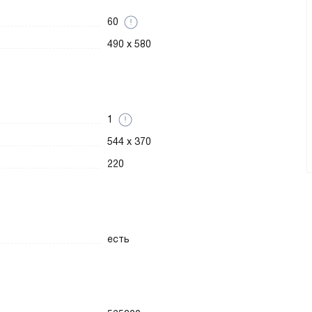
60
490 x 580
1
544 x 370
220
есть