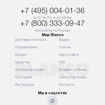
по Москве в пределах МКАД,
и эффективну
и при этом отдельная доставка
сантехники, 
+7 (495) 004-01-36
аксессуаров не предусмотрена.
возможные с
и преждеврем
8–22 Пн-Пт, 9–22 Сб-Вс
Для доставки в другие регионы
+7 (800) 333-09-47
мы используем услуги
Готовые комм
транспортной компании.
предполагают
Бесплатно по России
Мир Blanco
Уточняйте все условия доставки
от их категор
Доставка и оплата
Видео
у нашего менеджера при
установленно
оформлении заказа.
к водопровод
Подключение
Статьи
точке для сл
В установленный день наша
Кредит
Карта сайта
установка вк
служба доставки привезет
следующие эт
Гарантия
FAQ
упакованный прибор прямо
транспортиро
Условия продажи
Возврат и обмен
к вашей двери или до прихожей.
разблокировк
Если вам необходимо
необходимост
Глоссарий
Сайты-партнеры
переместить прибор к месту его
отдельных ко
Инструкции
Контакты
установки, пожалуйста,
сантехники в
предварительно обсудите это
на заданное 
Мы в соцсетях
с нашим менеджером. Эта
по уровню, п
дополнительная услуга
к существующ