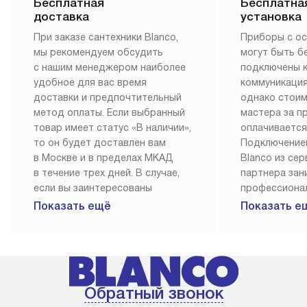
Бесплатная
Бесплатна
доставка
установка
При заказе сантехники Blanco,
Приборы с о
мы рекомендуем обсудить
могут быть б
с нашим менеджером наиболее
подключены 
удобное для вас время
коммуникация
доставки и предпочтительный
однако стои
метод оплаты. Если выбранный
мастера за 
товар имеет статус «В наличии»,
оплачивается
то он будет доставлен вам
Подключение
в Москве и в пределах МКАД
Blanco из се
в течение трех дней. В случае,
партнера за
если вы заинтересованы
профессиона
в товаре, который доступен
Наш сервис п
Показать ещё
Показать е
«Под заказ», необходимо
гарантию 1 г
обсудить возможность его
работы и исп
приобретения с нашим
материалы. 
менеджером на сайте. Товары
установка, п
с особым лейблом
и регулярное
Обратный звонок
доставляются бесплатно
обеспечиваю