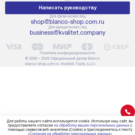
подлежит оплате. Важно
первый запус
Написать руководству
помнить, что если размеры
по правилам 
прибора не позволяют его
В стандартну
Для физических лиц
shop@blanco-shop.com.ru
проходу через дверной проем,
не включают
Для юридических лиц
сотрудники транспортной
работы: прок
business@kvalitet.company
службы не имеют права
коммуникаций
демонтировать дверцы, ручки
расходных ма
или другие выступающие
требуется вы
Политика конфиденциальности
элементы, так как это может
специфически
© 2004 – 2026 Официальный дилер Blanco
повлиять на гарантийное
повышенной 
blanco-shop.com.ru «Kvalitet Trade, LLC»
обслуживание в будущем.
стоимость ус
Поэтому, перед размещением
на 30%.
заказа, удостоверьтесь, что
вы сможете без проблем
переместить прибор в желаемое
место установки, учитывая его
размеры в упаковке или без нее.
Для работы нашего сайта используются cookie. Используя наш сайт, вы
предоставляете согласие
на обработку ваших персональных данных
с
помощью сервисов веб-аналитики (Cookie) и присоединяетесь к тексту
«
Согласия на обработку персональных данных
»