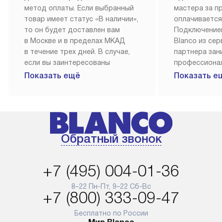
метод оплаты. Если выбранный
мастера за 
товар имеет статус «В наличии»,
оплачивается
то он будет доставлен вам
Подключение
в Москве и в пределах МКАД
Blanco из се
в течение трех дней. В случае,
партнера за
если вы заинтересованы
профессиона
в товаре, который доступен
Наш сервис п
Показать ещё
Показать е
«Под заказ», необходимо
гарантию 1 г
обсудить возможность его
работы и исп
приобретения с нашим
материалы. 
менеджером на сайте. Товары
установка, п
с особым лейблом
и регулярное
Обратный звонок
доставляются бесплатно
обеспечиваю
по Москве в пределах МКАД,
и эффективну
и при этом отдельная доставка
сантехники, 
+7 (495) 004-01-36
аксессуаров не предусмотрена.
возможные с
и преждеврем
8–22 Пн-Пт, 9–22 Сб-Вс
Для доставки в другие регионы
+7 (800) 333-09-47
мы используем услуги
Готовые комм
транспортной компании.
предполагают
Бесплатно по России