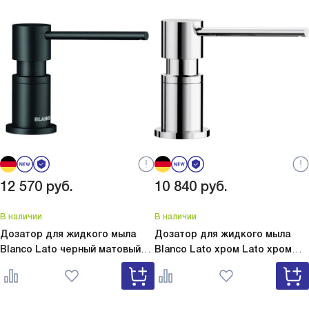
день и радуюсь практичности!
Помню веч
было сраз
складывал
это оказа
Поверхнос
застывают
не остави
оттирать 
Установка
мастер бы
12 570
руб.
10 840
руб.
аккуратно
подгонке 
В наличии
В наличии
аккуратно
Дозатор для жидкого мыла
Дозатор для жидкого мыла
спокойный
Blanco Lato черный матовый
Blanco Lato хром
Lato хром
вниматель
Lato черный матовый 525789
525808
— это доб
Пользоват