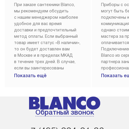
При заказе сантехники Blanco,
Приборы с о
мы рекомендуем обсудить
могут быть б
с нашим менеджером наиболее
подключены 
удобное для вас время
коммуникация
доставки и предпочтительный
однако стои
метод оплаты. Если выбранный
мастера за 
товар имеет статус «В наличии»,
оплачивается
то он будет доставлен вам
Подключение
в Москве и в пределах МКАД
Blanco из се
в течение трех дней. В случае,
партнера за
если вы заинтересованы
профессиона
в товаре, который доступен
Наш сервис п
Показать ещё
Показать е
«Под заказ», необходимо
гарантию 1 г
обсудить возможность его
работы и исп
приобретения с нашим
материалы. 
менеджером на сайте. Товары
установка, п
с особым лейблом
и регулярное
Обратный звонок
доставляются бесплатно
обеспечиваю
по Москве в пределах МКАД,
и эффективну
и при этом отдельная доставка
сантехники, 