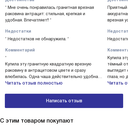
' Мне очень понравилась гранитная врезная
Приятный 
раковина антрацит: стильная, крепкая и
аккуратна
удобная. Впечатляет!! '
врезная ус
Недостатки
Недоста
' Недостатков не обнаружила. '
Недостатк
Комментарий
Коммент
'
Купила эт
Купила эту гранитную квадратную врезную
тёмный от
раковину в антрацитовом цвете и сразу
выглядит 
влюбилась. Одна чаша действительно удобна в
глаза, но
повседневной готовке, а корзинчатый вентиль
Читать отзыв полностью
каждый де
Читать 
помогает держать чистоту и избегать запахов.
большие 
Первый тест — уборка после семейного ужина:
удобна, в
Написать отзыв
жир и крошки смылись без проблем,
Особенно
поверхность осталась целой. Однажды дети
InFino: в
разлили сок — я справилась за минуту и
движений,
С этим товаром покупают
осталась спокойна. Позже докупила сифон и
пробками,
коландер, всё подошло, пользуюсь каждый
незаметно