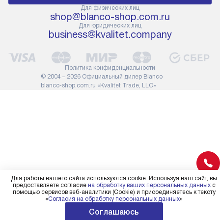
прибора не позволяют его
В стандартну
Для физических лиц
shop@blanco-shop.com.ru
проходу через дверной проем,
не включают
Для юридических лиц
сотрудники транспортной
работы: прок
business@kvalitet.company
службы не имеют права
коммуникаций
демонтировать дверцы, ручки
расходных ма
или другие выступающие
требуется вы
Политика конфиденциальности
элементы, так как это может
специфически
© 2004 – 2026 Официальный дилер Blanco
повлиять на гарантийное
повышенной 
blanco-shop.com.ru «Kvalitet Trade, LLC»
обслуживание в будущем.
стоимость ус
Поэтому, перед размещением
на 30%.
заказа, удостоверьтесь, что
вы сможете без проблем
переместить прибор в желаемое
место установки, учитывая его
размеры в упаковке или без нее.
Для работы нашего сайта используются cookie. Используя наш сайт, вы
предоставляете согласие
на обработку ваших персональных данных
с
помощью сервисов веб-аналитики (Cookie) и присоединяетесь к тексту
«
Согласия на обработку персональных данных
»
Соглашаюсь