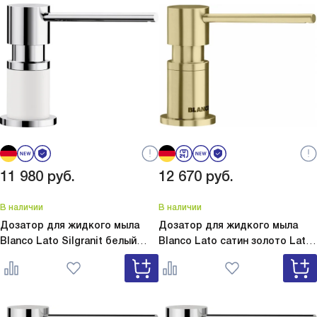
оформлени
довольна 
11 980
руб.
12 670
руб.
В наличии
В наличии
Дозатор для жидкого мыла
Дозатор для жидкого мыла
Blanco Lato Silgranit белый
Blanco Lato сатин золото
Lato
Lato Silgranit белый 525814
сатин золото 526699