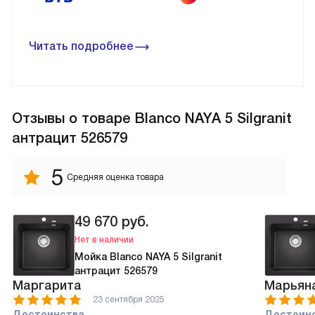
Читать подробнее
Отзывы
о товаре Blanco NAYA 5 Silgranit
антрацит 526579
5
Средняя оценка товара
49 670
руб.
Нет в наличии
Мойка Blanco NAYA 5 Silgranit
антрацит 526579
Маргарита
Марьян
23 сентября 2025
Достоинства
Достоин