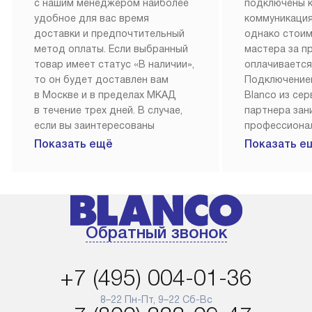
с нашим менеджером наиболее
подключены 
удобное для вас время
коммуникация
доставки и предпочтительный
однако стои
метод оплаты. Если выбранный
мастера за 
товар имеет статус «В наличии»,
оплачивается
то он будет доставлен вам
Подключение
в Москве и в пределах МКАД
Blanco из се
в течение трех дней. В случае,
партнера за
если вы заинтересованы
профессиона
в товаре, который доступен
Наш сервис п
Показать ещё
Показать е
«Под заказ», необходимо
гарантию 1 г
обсудить возможность его
работы и исп
приобретения с нашим
материалы. 
менеджером на сайте. Товары
установка, п
с особым лейблом
и регулярное
Обратный звонок
доставляются бесплатно
обеспечиваю
по Москве в пределах МКАД,
и эффективну
и при этом отдельная доставка
сантехники, 
+7 (495) 004-01-36
аксессуаров не предусмотрена.
возможные с
и преждеврем
8–22 Пн-Пт, 9–22 Сб-Вс
Для доставки в другие регионы