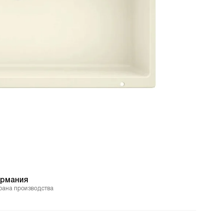
ермания
рана производства