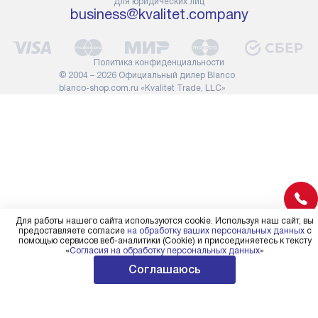
Для юридических лиц
сотрудники транспортной
работы: прок
business@kvalitet.company
службы не имеют права
коммуникаций
демонтировать дверцы, ручки
расходных ма
или другие выступающие
требуется вы
Политика конфиденциальности
элементы, так как это может
специфически
© 2004 – 2026 Официальный дилер Blanco
повлиять на гарантийное
повышенной 
blanco-shop.com.ru «Kvalitet Trade, LLC»
обслуживание в будущем.
стоимость ус
Поэтому, перед размещением
на 30%.
заказа, удостоверьтесь, что
вы сможете без проблем
переместить прибор в желаемое
место установки, учитывая его
размеры в упаковке или без нее.
Для работы нашего сайта используются cookie. Используя наш сайт, вы
предоставляете согласие
на обработку ваших персональных данных
с
помощью сервисов веб-аналитики (Cookie) и присоединяетесь к тексту
«
Согласия на обработку персональных данных
»
Соглашаюсь