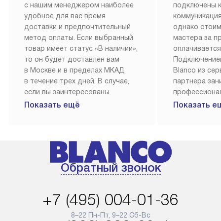
с нашим менеджером наиболее
подключены 
удобное для вас время
коммуникация
доставки и предпочтительный
однако стои
метод оплаты. Если выбранный
мастера за 
товар имеет статус «В наличии»,
оплачивается
то он будет доставлен вам
Подключение
в Москве и в пределах МКАД
Blanco из се
в течение трех дней. В случае,
партнера за
если вы заинтересованы
профессиона
в товаре, который доступен
Наш сервис п
Показать ещё
Показать е
«Под заказ», необходимо
гарантию 1 г
обсудить возможность его
работы и исп
приобретения с нашим
материалы. 
менеджером на сайте. Товары
установка, п
с особым лейблом
и регулярное
Обратный звонок
доставляются бесплатно
обеспечиваю
по Москве в пределах МКАД,
и эффективну
и при этом отдельная доставка
сантехники, 
+7 (495) 004-01-36
аксессуаров не предусмотрена.
возможные с
и преждеврем
8–22 Пн-Пт, 9–22 Сб-Вс
Для доставки в другие регионы