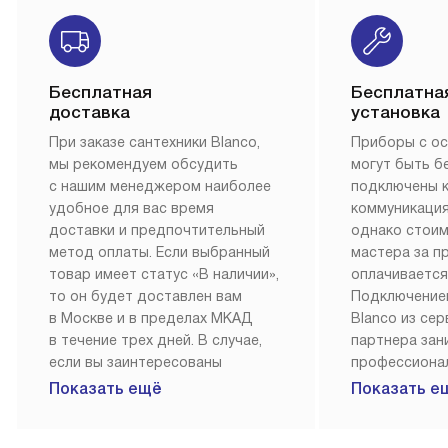
Бесплатная
Бесплатна
доставка
установка
При заказе сантехники Blanco,
Приборы с о
мы рекомендуем обсудить
могут быть б
с нашим менеджером наиболее
подключены 
удобное для вас время
коммуникация
доставки и предпочтительный
однако стои
метод оплаты. Если выбранный
мастера за 
товар имеет статус «В наличии»,
оплачивается
то он будет доставлен вам
Подключение
в Москве и в пределах МКАД
Blanco из се
в течение трех дней. В случае,
партнера за
если вы заинтересованы
профессиона
в товаре, который доступен
Наш сервис п
Показать ещё
Показать е
«Под заказ», необходимо
гарантию 1 г
обсудить возможность его
работы и исп