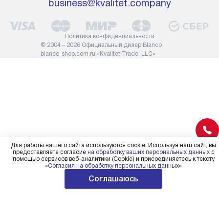
business@kvalitet.company
службы не имеют права
коммуникаций
демонтировать дверцы, ручки
расходных ма
или другие выступающие
требуется вы
Политика конфиденциальности
элементы, так как это может
специфически
© 2004 – 2026 Официальный дилер Blanco
повлиять на гарантийное
повышенной 
blanco-shop.com.ru «Kvalitet Trade, LLC»
обслуживание в будущем.
стоимость ус
Поэтому, перед размещением
на 30%.
заказа, удостоверьтесь, что
вы сможете без проблем
переместить прибор в желаемое
место установки, учитывая его
размеры в упаковке или без нее.
Для работы нашего сайта используются cookie. Используя наш сайт, вы
предоставляете согласие
на обработку ваших персональных данных
с
помощью сервисов веб-аналитики (Cookie) и присоединяетесь к тексту
«
Согласия на обработку персональных данных
»
Соглашаюсь