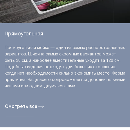
Прямоугольная
Прямоугольная мойка — один из самых распространённых
вариантов. Ширина самых скромных вариантов может
быть 30 см, а наиболее вместительные уходят за 120 см.
Подобные изделия подходят для больших столешниц,
когда нет необходимости сильно экономить место. Форма
практична. Чаще всего сопровождается дополнительными
чашами или одним-двумя крылами.
Смотреть все