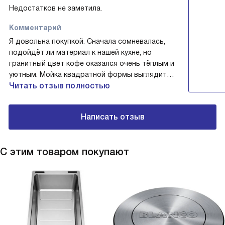
Недостатков не заметила.
Комментарий
Я довольна покупкой. Сначала сомневалась,
подойдёт ли материал к нашей кухне, но
гранитный цвет кофе оказался очень тёплым и
уютным. Мойка квадратной формы выглядит
строго и аккуратно, она хорошо вписалась под
Читать отзыв полностью
столешницу и не выбивается из общего
интерьера. У меня одна чаша, и это оказалось
Написать отзыв
практично: во время семейных ужинов я могу
сосредоточиться на подготовке блюд, не
переживая о разделении пространства.
С этим товаром покупают
Однажды готовила пасту для гостей, и в разгар
суеты внезапно пролили соус — я не
растерялась, потому что общий вид мойки не
стал выглядеть испорченным, а я успела
быстро убрать последствия, не отвлекаясь от
общения. В другой раз младшая дочь решила