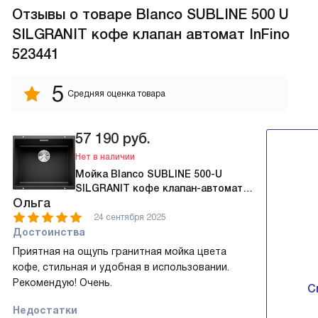
Отзывы
о товаре Blanco SUBLINE 500 U
SILGRANIT кофе клапан автомат InFino
523441
5
Средняя оценка товара
57 190
руб.
Нет в наличии
Мойка Blanco SUBLINE 500-U
SILGRANIT кофе клапан-автомат
Ольга
InFino 523441
24 сентября 2025
Достоинства
Приятная на ощупь гранитная мойка цвета
кофе, стильная и удобная в использовании.
Рекомендую! Очень.
С
Недостатки