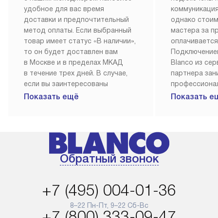
удобное для вас время
коммуникация
доставки и предпочтительный
однако стои
метод оплаты. Если выбранный
мастера за 
товар имеет статус «В наличии»,
оплачивается
то он будет доставлен вам
Подключение
в Москве и в пределах МКАД
Blanco из се
в течение трех дней. В случае,
партнера за
если вы заинтересованы
профессиона
в товаре, который доступен
Наш сервис п
Показать ещё
Показать е
«Под заказ», необходимо
гарантию 1 г
обсудить возможность его
работы и исп
приобретения с нашим
материалы. 
менеджером на сайте. Товары
установка, п
с особым лейблом
и регулярное
Обратный звонок
доставляются бесплатно
обеспечиваю
по Москве в пределах МКАД,
и эффективну
и при этом отдельная доставка
сантехники, 
+7 (495) 004-01-36
аксессуаров не предусмотрена.
возможные с
и преждеврем
8–22 Пн-Пт, 9–22 Сб-Вс
Для доставки в другие регионы
+7 (800) 333-09-47