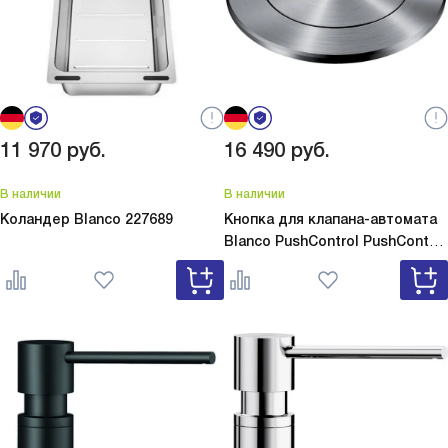
помочь и поставила туда большую миску; одна
чаша позволила мне аккуратно контролировать
процесс и спокойно мыть посуду по очереди.
Меня порадовал клапан-автомат InFino —
пользоваться им удобно, нет лишних
манипуляций с пробкой. В номере товара у меня
11 970
руб.
16 490
руб.
остался артикул 523441, чтобы при
необходимости быстро найти информацию. В
В наличии
В наличии
целом дизайн спокойный и практичный, он не
Коландер Blanco
227689
Кнопка для клапана-автомата
кричит о себе, но делает кухню завершённой. Я
Blanco PushControl
PushControl
заметила, что гости чаще обращают внимание
233696
именно на аккуратные детали, и эта мойка
стала такой деталью в нашем доме. Я довольна
покупкой.