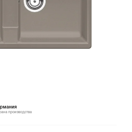
ермания
рана производства