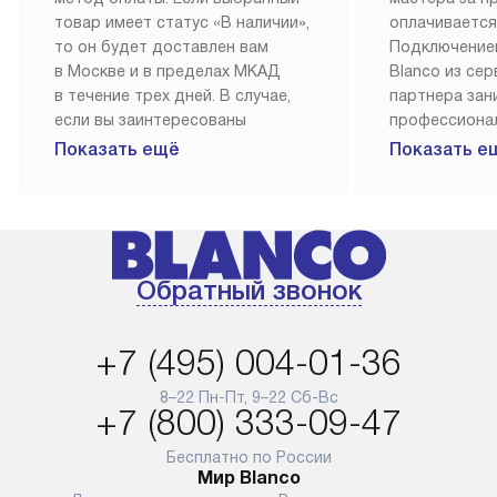
товар имеет статус «В наличии»,
оплачивается
то он будет доставлен вам
Подключение
в Москве и в пределах МКАД
Blanco из се
в течение трех дней. В случае,
партнера за
если вы заинтересованы
профессиона
в товаре, который доступен
Наш сервис п
Показать ещё
Показать е
«Под заказ», необходимо
гарантию 1 г
обсудить возможность его
работы и исп
приобретения с нашим
материалы. 
менеджером на сайте. Товары
установка, п
с особым лейблом
и регулярное
Обратный звонок
доставляются бесплатно
обеспечиваю
по Москве в пределах МКАД,
и эффективну
и при этом отдельная доставка
сантехники, 
+7 (495) 004-01-36
аксессуаров не предусмотрена.
возможные с
и преждеврем
8–22 Пн-Пт, 9–22 Сб-Вс
Для доставки в другие регионы
+7 (800) 333-09-47
мы используем услуги
Готовые комм
транспортной компании.
предполагают
Бесплатно по России
Мир Blanco
Уточняйте все условия доставки
от их категор