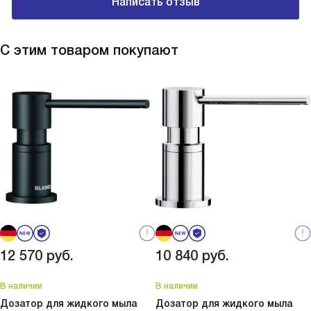
Написать отзыв
корзинный вентиль работают без нареканий.
овощи для
экономит 
пробку. О
С этим товаром покупают
ужина я б
все были 
для сушки
загроможд
тем, кто 
12 570
руб.
10 840
руб.
В наличии
В наличии
Дозатор для жидкого мыла
Дозатор для жидкого мыла