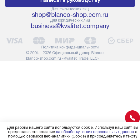
Написать руководству
помнить, что если размеры
по правилам 
прибора не позволяют его
В стандартну
Для физических лиц
shop@blanco-shop.com.ru
проходу через дверной проем,
не включают
Для юридических лиц
сотрудники транспортной
работы: прок
business@kvalitet.company
службы не имеют права
коммуникаций
демонтировать дверцы, ручки
расходных ма
или другие выступающие
требуется вы
Политика конфиденциальности
элементы, так как это может
специфически
© 2004 – 2026 Официальный дилер Blanco
повлиять на гарантийное
повышенной 
blanco-shop.com.ru «Kvalitet Trade, LLC»
обслуживание в будущем.
стоимость ус
Поэтому, перед размещением
на 30%.
заказа, удостоверьтесь, что
вы сможете без проблем
переместить прибор в желаемое
место установки, учитывая его
размеры в упаковке или без нее.
Для работы нашего сайта используются cookie. Используя наш сайт, вы
предоставляете согласие
на обработку ваших персональных данных
с
помощью сервисов веб-аналитики (Cookie) и присоединяетесь к тексту