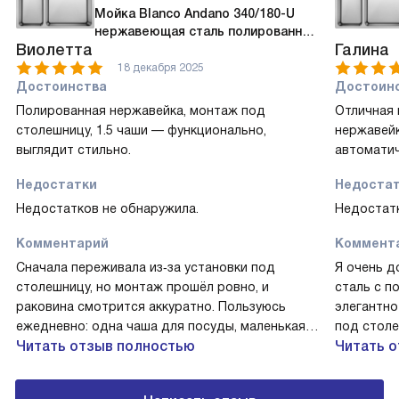
Мойка Blanco Andano 340/180-U
нержавеющая сталь полированная
Виолетта
Галина
чаша справа клапан-автомат InFino
522977
18 декабря 2025
Достоинства
Достоин
Полированная нержавейка, монтаж под
Отличная 
столешницу, 1.5 чаши — функционально,
нержавейк
выглядит стильно.
автоматич
Недостатки
Недоста
Недостатков не обнаружила.
Недостатк
Комментарий
Коммент
Сначала переживала из‑за установки под
Я очень д
столешницу, но монтаж прошёл ровно, и
сталь с п
раковина смотрится аккуратно. Пользуюсь
элегантно
ежедневно: одна чаша для посуды, маленькая
под столе
— для овощей и слива. Однажды варила
Читать отзыв полностью
рабочей з
Читать 
макароны в большой чаше, в дополнительной
Полуторна
мыла зелень — очень удобно! Клапан-автомат и
большой м