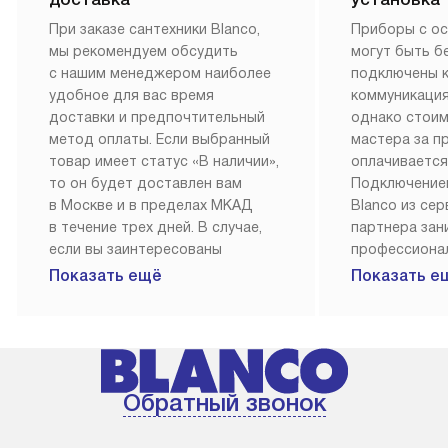
При заказе сантехники Blanco,
Приборы с о
мы рекомендуем обсудить
могут быть б
с нашим менеджером наиболее
подключены 
удобное для вас время
коммуникация
доставки и предпочтительный
однако стои
метод оплаты. Если выбранный
мастера за 
товар имеет статус «В наличии»,
оплачивается
то он будет доставлен вам
Подключение
в Москве и в пределах МКАД
Blanco из се
в течение трех дней. В случае,
партнера за
если вы заинтересованы
профессиона
в товаре, который доступен
Наш сервис п
Показать ещё
Показать е
«Под заказ», необходимо
гарантию 1 г
обсудить возможность его
работы и исп
приобретения с нашим
материалы. 
менеджером на сайте. Товары
установка, п
с особым лейблом
и регулярное
Обратный звонок
доставляются бесплатно
обеспечиваю
по Москве в пределах МКАД,
и эффективну
и при этом отдельная доставка
сантехники, 