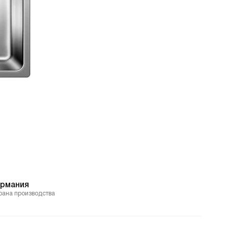
ермания
рана производства