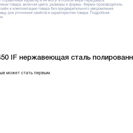
справочный характер и не могут в полной мере передавать
тиках товара, включая цвета, размеры и формы. Фирма-производитель
дизайн и комплектацию товара без предварительного уведомления.
цу для уточнения свойств и характеристик товара. Подробная
а.
450 IF нержавеющая сталь полированн
зыв может стать первым.