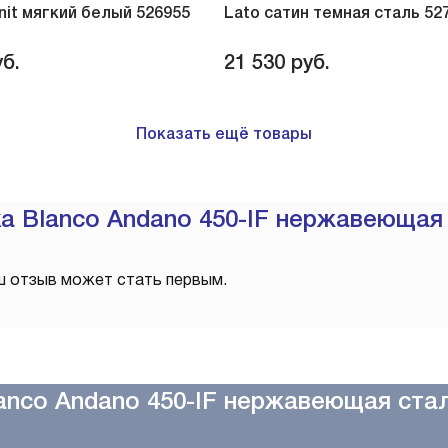
anit мягкий белый 526955
Lato сатин темная сталь 52
б.
21 530
руб.
Показать ещё товары
а Blanco Andano 450-IF нержавеющая 
ш отзыв может стать первым.
anco Andano 450-IF нержавеющая ста