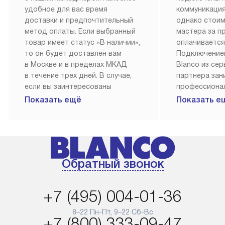
удобное для вас время
коммуникация
доставки и предпочтительный
однако стои
метод оплаты. Если выбранный
мастера за 
товар имеет статус «В наличии»,
оплачивается
то он будет доставлен вам
Подключение
в Москве и в пределах МКАД
Blanco из се
в течение трех дней. В случае,
партнера за
если вы заинтересованы
профессиона
в товаре, который доступен
Наш сервис п
Показать ещё
Показать е
«Под заказ», необходимо
гарантию 1 г
обсудить возможность его
работы и исп
приобретения с нашим
материалы. 
менеджером на сайте. Товары
установка, п
с особым лейблом
и регулярное
Обратный звонок
доставляются бесплатно
обеспечиваю
по Москве в пределах МКАД,
и эффективну
и при этом отдельная доставка
сантехники, 
+7 (495) 004-01-36
аксессуаров не предусмотрена.
возможные с
и преждеврем
8–22 Пн-Пт, 9–22 Сб-Вс
Для доставки в другие регионы
+7 (800) 333-09-47