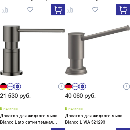
серый
Lato Silgranit вулкан
белый
Lato Silgranit мягкий
серый 526954
белый 526955
21 530
руб.
40 060
руб.
В наличии
В наличии
Дозатор для жидкого мыла
Дозатор для жидкого мыла
Blanco Lato сатин темная
Blanco
LIVIA 521293
сталь
Lato сатин темная сталь