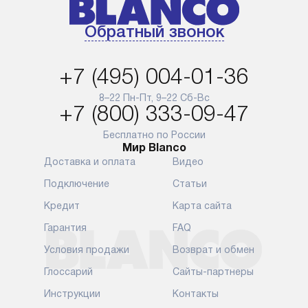
менеджером на сайте. Товары
установка, п
с особым лейблом
и регулярное
Обратный звонок
доставляются бесплатно
обеспечиваю
по Москве в пределах МКАД,
и эффективну
и при этом отдельная доставка
сантехники, 
+7 (495) 004-01-36
аксессуаров не предусмотрена.
возможные с
и преждеврем
8–22 Пн-Пт, 9–22 Сб-Вс
Для доставки в другие регионы
+7 (800) 333-09-47
мы используем услуги
Готовые комм
транспортной компании.
предполагают
Бесплатно по России
Мир Blanco
Уточняйте все условия доставки
от их категор
Доставка и оплата
Видео
у нашего менеджера при
установленно
оформлении заказа.
к водопровод
Подключение
Статьи
точке для сл
В установленный день наша
Кредит
Карта сайта
установка вк
служба доставки привезет
следующие эт
Гарантия
FAQ
упакованный прибор прямо
транспортиро
Условия продажи
Возврат и обмен
к вашей двери или до прихожей.
разблокировк
Если вам необходимо
необходимост
Глоссарий
Сайты-партнеры
переместить прибор к месту его
отдельных ко
Инструкции
Контакты
установки, пожалуйста,
сантехники в