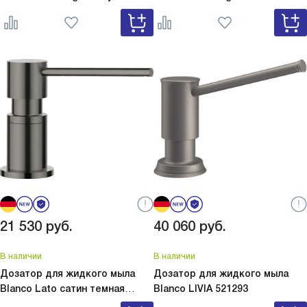
серый
Lato Silgranit вулкан
белый
Lato Silgranit мягкий
серый 526954
белый 526955
21 530
руб.
40 060
руб.
В наличии
В наличии
Дозатор для жидкого мыла
Дозатор для жидкого мыла
Blanco Lato сатин темная
Blanco
LIVIA 521293
сталь
Lato сатин темная сталь