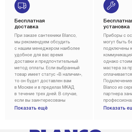
Бесплатная
Бесплатна
доставка
установка
При заказе сантехники Blanco,
Приборы с о
мы рекомендуем обсудить
могут быть б
с нашим менеджером наиболее
подключены 
удобное для вас время
коммуникация
доставки и предпочтительный
однако стои
метод оплаты. Если выбранный
мастера за 
товар имеет статус «В наличии»,
оплачивается
то он будет доставлен вам
Подключение
в Москве и в пределах МКАД
Blanco из се
в течение трех дней. В случае,
партнера за
если вы заинтересованы
профессиона
в товаре, который доступен
Наш сервис п
Показать ещё
Показать е
«Под заказ», необходимо
гарантию 1 г
обсудить возможность его
работы и исп
приобретения с нашим
материалы. 