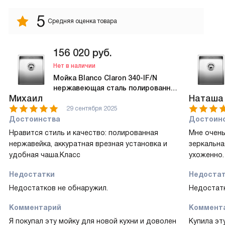
5
Средняя оценка товара
156 020
руб.
Нет в наличии
Мойка Blanco Claron 340-IF/N
нержавеющая сталь полированная
Михаил
Наташа
521570
29 сентября 2025
Достоинства
Достоин
Нравится стиль и качество: полированная
Мне очень
нержавейка, аккуратная врезная установка и
зеркальна
удобная чаша.Класс
ухоженно.
Недостатки
Недоста
Недостатков не обнаружил.
Недостатк
Комментарий
Коммент
Я покупал эту мойку для новой кухни и доволен
Купила эт