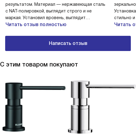
результатом. Материал — нержавеющая сталь
зеркально
с NAT-полировкой, выглядит строго и не
Установка
маркая. Установил вровень, выглядит
стильно и
аккуратно. Одна чаша оптимальна для моих
Читать отзыв полностью
после сем
Читать 
задач, есть корзинчатый вентиль — сливается
кастрюлю 
быстро и без запахов. Первый мой тест: после
брызг. Др
Написать отзыв
пикника помыл грязную сковороду — всё ушло
качестве
без усилий. Второй случай: друг заметил и
приятно!
похвалил полировку! Чистка простая, полос и
С этим товаром покупают
разводов почти не осталось.