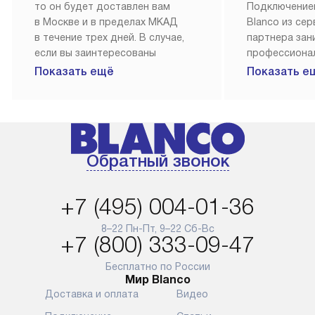
то он будет доставлен вам
Подключение
в Москве и в пределах МКАД
Blanco из се
в течение трех дней. В случае,
партнера за
если вы заинтересованы
профессиона
в товаре, который доступен
Наш сервис п
Показать ещё
Показать е
«Под заказ», необходимо
гарантию 1 г
обсудить возможность его
работы и исп
приобретения с нашим
материалы. 
менеджером на сайте. Товары
установка, п
с особым лейблом
и регулярное
Обратный звонок
доставляются бесплатно
обеспечиваю
по Москве в пределах МКАД,
и эффективну
и при этом отдельная доставка
сантехники, 
+7 (495) 004-01-36
аксессуаров не предусмотрена.
возможные с
и преждеврем
8–22 Пн-Пт, 9–22 Сб-Вс
Для доставки в другие регионы
+7 (800) 333-09-47
мы используем услуги
Готовые комм
транспортной компании.
предполагают
Бесплатно по России
Мир Blanco
Уточняйте все условия доставки
от их категор
Доставка и оплата
Видео
у нашего менеджера при
установленно
оформлении заказа.
к водопровод