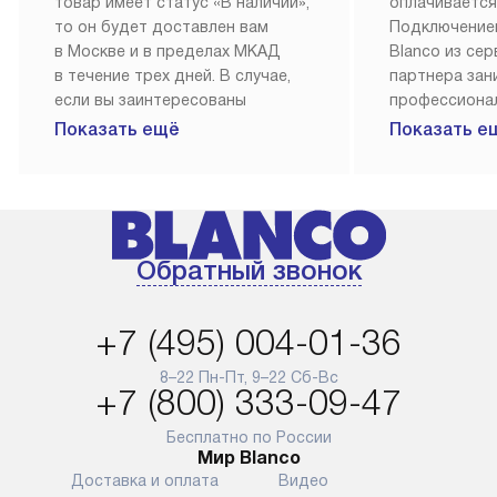
товар имеет статус «В наличии»,
оплачивается
то он будет доставлен вам
Подключение
в Москве и в пределах МКАД
Blanco из се
в течение трех дней. В случае,
партнера за
если вы заинтересованы
профессиона
в товаре, который доступен
Наш сервис п
Показать ещё
Показать е
«Под заказ», необходимо
гарантию 1 г
обсудить возможность его
работы и исп
приобретения с нашим
материалы. 
менеджером на сайте. Товары
установка, п
с особым лейблом
и регулярное
Обратный звонок
доставляются бесплатно
обеспечиваю
по Москве в пределах МКАД,
и эффективну
и при этом отдельная доставка
сантехники, 
+7 (495) 004-01-36
аксессуаров не предусмотрена.
возможные с
и преждеврем
8–22 Пн-Пт, 9–22 Сб-Вс
Для доставки в другие регионы
+7 (800) 333-09-47
мы используем услуги
Готовые комм
транспортной компании.
предполагают
Бесплатно по России
Мир Blanco
Уточняйте все условия доставки
от их категор
Доставка и оплата
Видео
у нашего менеджера при
установленно