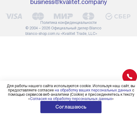
business@kvalitet.company
службы не имеют права
коммуникаций
демонтировать дверцы, ручки
расходных ма
или другие выступающие
требуется вы
Политика конфиденциальности
элементы, так как это может
специфически
© 2004 – 2026 Официальный дилер Blanco
повлиять на гарантийное
повышенной 
blanco-shop.com.ru «Kvalitet Trade, LLC»
обслуживание в будущем.
стоимость ус
Поэтому, перед размещением
на 30%.
заказа, удостоверьтесь, что
вы сможете без проблем
переместить прибор в желаемое
место установки, учитывая его
размеры в упаковке или без нее.
Для работы нашего сайта используются cookie. Используя наш сайт, вы
предоставляете согласие
на обработку ваших персональных данных
с
помощью сервисов веб-аналитики (Cookie) и присоединяетесь к тексту
«
Согласия на обработку персональных данных
»
Соглашаюсь