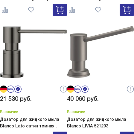
серый
Lato Silgranit вулкан
белый
Lato Silgranit мягкий
серый 526954
белый 526955
21 530
руб.
40 060
руб.
В наличии
В наличии
Дозатор для жидкого мыла
Дозатор для жидкого мыла
Blanco Lato сатин темная
Blanco
LIVIA 521293
сталь
Lato сатин темная сталь