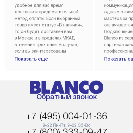
удобное для вас время
коммуникация
доставки и предпочтительный
однако стои
метод оплаты. Если выбранный
мастера за 
товар имеет статус «В наличии»,
оплачивается
то он будет доставлен вам
Подключение
в Москве и в пределах МКАД
Blanco из се
в течение трех дней. В случае,
партнера за
если вы заинтересованы
профессиона
в товаре, который доступен
Наш сервис п
Показать ещё
Показать е
«Под заказ», необходимо
гарантию 1 г
обсудить возможность его
работы и исп
приобретения с нашим
материалы. 
менеджером на сайте. Товары
установка, п
с особым лейблом
и регулярное
Обратный звонок
доставляются бесплатно
обеспечиваю
по Москве в пределах МКАД,
и эффективну
и при этом отдельная доставка
сантехники, 
+7 (495) 004-01-36
аксессуаров не предусмотрена.
возможные с
и преждеврем
8–22 Пн-Пт, 9–22 Сб-Вс
Для доставки в другие регионы
+7 (800) 333-09-47