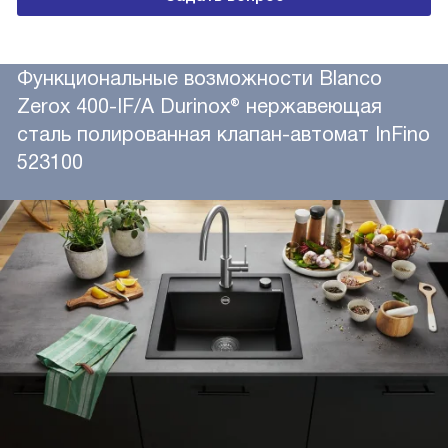
Функциональные возможности Blanco
Zerox 400-IF/A Durinox® нержавеющая
сталь полированная клапан-автомат InFino
523100