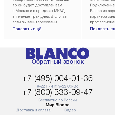
то он будет доставлен вам
Подключение
в Москве и в пределах МКАД
Blanco из се
в течение трех дней. В случае,
партнера за
если вы заинтересованы
профессиона
в товаре, который доступен
Наш сервис п
Показать ещё
Показать е
«Под заказ», необходимо
гарантию 1 г
обсудить возможность его
работы и исп
приобретения с нашим
материалы. 
менеджером на сайте. Товары
установка, п
с особым лейблом
и регулярное
Обратный звонок
доставляются бесплатно
обеспечиваю
по Москве в пределах МКАД,
и эффективну
и при этом отдельная доставка
сантехники, 
+7 (495) 004-01-36
аксессуаров не предусмотрена.
возможные с
и преждеврем
8–22 Пн-Пт, 9–22 Сб-Вс
Для доставки в другие регионы
+7 (800) 333-09-47
мы используем услуги
Готовые комм
транспортной компании.
предполагают
Бесплатно по России
Мир Blanco
Уточняйте все условия доставки
от их категор
Доставка и оплата
Видео
у нашего менеджера при
установленно