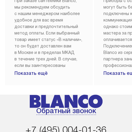
При заказе сантехники Blanco,
Приборы с о
мы рекомендуем обсудить
могут быть б
с нашим менеджером наиболее
подключены 
удобное для вас время
коммуникация
доставки и предпочтительный
однако стои
метод оплаты. Если выбранный
мастера за 
товар имеет статус «В наличии»,
оплачивается
то он будет доставлен вам
Подключение
в Москве и в пределах МКАД
Blanco из се
в течение трех дней. В случае,
партнера за
если вы заинтересованы
профессиона
в товаре, который доступен
Наш сервис п
Показать ещё
Показать е
«Под заказ», необходимо
гарантию 1 г
обсудить возможность его
работы и исп
приобретения с нашим
материалы. 
менеджером на сайте. Товары
установка, п
с особым лейблом
и регулярное
Обратный звонок
доставляются бесплатно
обеспечиваю
по Москве в пределах МКАД,
и эффективну
и при этом отдельная доставка
сантехники, 
+7 (495) 004-01-36
аксессуаров не предусмотрена.
возможные с