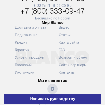
и преждеврем
8–22 Пн-Пт, 9–22 Сб-Вс
Для доставки в другие регионы
+7 (800) 333-09-47
мы используем услуги
Готовые комм
транспортной компании.
предполагают
Бесплатно по России
Мир Blanco
Уточняйте все условия доставки
от их категор
Доставка и оплата
Видео
у нашего менеджера при
установленно
оформлении заказа.
к водопровод
Подключение
Статьи
точке для сл
В установленный день наша
Кредит
Карта сайта
установка вк
служба доставки привезет
следующие эт
Гарантия
FAQ
упакованный прибор прямо
транспортиро
Условия продажи
Возврат и обмен
к вашей двери или до прихожей.
разблокировк
Если вам необходимо
необходимост
Глоссарий
Сайты-партнеры
переместить прибор к месту его
отдельных ко
Инструкции
Контакты
установки, пожалуйста,
сантехники в
предварительно обсудите это
на заданное 
Мы в соцсетях
с нашим менеджером. Эта
по уровню, п
дополнительная услуга
к существующ
подлежит оплате. Важно
первый запус
Написать руководству
помнить, что если размеры
по правилам 
прибора не позволяют его