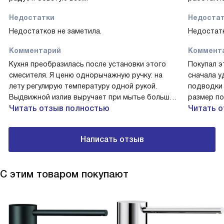
Недостатки
Недоста
Недостатков не заметила.
Недостатк
Комментарий
Коммент
Кухня преобразилась после установки этого
Покупал э
смесителя. Я ценю однорычажную ручку: на
сначала у
лету регулирую температуру одной рукой.
подводки
Выдвижной излив выручает при мытье большой
размер по
кастрюли, а поворотный на 190° даёт свободу
Читать отзыв полностью
лишних пе
Читать 
движений. Корпус из латуни аккуратно
Выдвижной
смотрится на светлой мойке. Помню, как
большие к
Написать отзыв
впервые смыла муку с теста — насадка-
крана, не
аэратор дала ровную струю. Установка с
излив дал
гибкой подводкой прошла быстро,
мытье ов
С этим товаром покупают
керамический картридж работает плавно и без
плавно, а
посторонних шумов. Пользуюсь с
экономичн
удовольствием!
выглядит 
вечер: де
помог быс