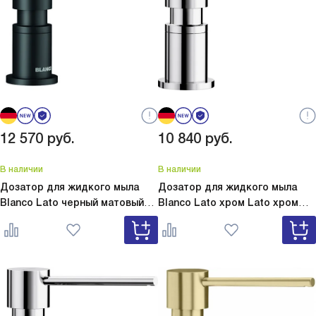
минуты. В
рекоменд
12 570
руб.
10 840
руб.
В наличии
В наличии
Дозатор для жидкого мыла
Дозатор для жидкого мыла
Blanco Lato черный матовый
Blanco Lato хром
Lato хром
Lato черный матовый 525789
525808