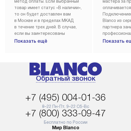
метод оплаты. Если выбранный
мастера за 
товар имеет статус «В наличии»,
оплачивается
то он будет доставлен вам
Подключение
в Москве и в пределах МКАД
Blanco из се
в течение трех дней. В случае,
партнера за
если вы заинтересованы
профессиона
в товаре, который доступен
Наш сервис п
Показать ещё
Показать е
«Под заказ», необходимо
гарантию 1 г
обсудить возможность его
работы и исп
приобретения с нашим
материалы. 
менеджером на сайте. Товары
установка, п
с особым лейблом
и регулярное
Обратный звонок
доставляются бесплатно
обеспечиваю
по Москве в пределах МКАД,
и эффективну
и при этом отдельная доставка
сантехники, 
+7 (495) 004-01-36
аксессуаров не предусмотрена.
возможные с
и преждеврем
8–22 Пн-Пт, 9–22 Сб-Вс
Для доставки в другие регионы
+7 (800) 333-09-47
мы используем услуги
Готовые комм
транспортной компании.
предполагают
Бесплатно по России
Мир Blanco
Уточняйте все условия доставки
от их категор