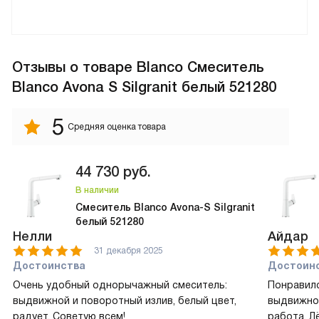
Отзывы
о товаре Blanco Смеситель
Blanco Avona S Silgranit белый 521280
5
Средняя оценка товара
44 730
руб.
В наличии
Смеситель Blanco Avona-S Silgranit
белый 521280
Нелли
Айдар
31 декабря 2025
Достоинства
Достоин
Очень удобный однорычажный смеситель:
Понравил
выдвижной и поворотный излив, белый цвет,
выдвижной
радует. Советую всем!
работа. Л