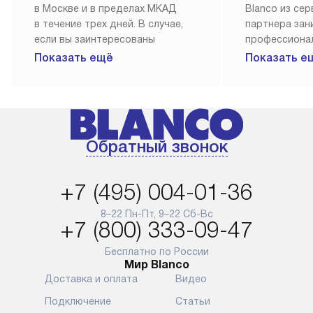
в Москве и в пределах МКАД
Blanco из се
в течение трех дней. В случае,
партнера за
если вы заинтересованы
профессиона
в товаре, который доступен
Наш сервис п
Показать ещё
Показать е
«Под заказ», необходимо
гарантию 1 г
обсудить возможность его
работы и исп
приобретения с нашим
материалы. 
менеджером на сайте. Товары
установка, п
с особым лейблом
и регулярное
Обратный звонок
доставляются бесплатно
обеспечиваю
по Москве в пределах МКАД,
и эффективну
и при этом отдельная доставка
сантехники, 
+7 (495) 004-01-36
аксессуаров не предусмотрена.
возможные с
и преждеврем
8–22 Пн-Пт, 9–22 Сб-Вс
Для доставки в другие регионы
+7 (800) 333-09-47
мы используем услуги
Готовые комм
транспортной компании.
предполагают
Бесплатно по России
Мир Blanco
Уточняйте все условия доставки
от их категор
Доставка и оплата
Видео
у нашего менеджера при
установленно
оформлении заказа.
к водопровод
Подключение
Статьи
точке для сл