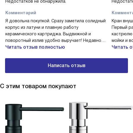
Недостатков не обнаружила.
Недостатк
Комментарий
Коммент
Я довольна покупкой. Сразу заметила солидный
Кран внуш
корпус из латуни и плавную работу
Первый ра
керамического картриджа. Выдвижной и
кастрюлю
поворотный излив удобно выручает! Недавно
мойки и в
мыла большой сотейник — шланг довёл воду
Читать отзыв полностью
кнопка ду
Читать 
прямо в угол, всё смыто быстро. Ещё
удобно и 
пригодился, когда поливала высокую вазу —
рычага мя
Написать отзыв
наливать проще, нет брызг благодаря
гибкая по
аэратору. Монтаж прошёл без проблем: гибкая
общем до
подводка упростила подключение, всё плотно и
С этим товаром покупают
без подтёков.