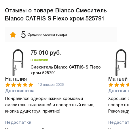
Отзывы
о товаре Blanco Смеситель
Blanco CATRIS S Flexo хром 525791
5
Средняя оценка товара
75 010
руб.
В наличии
Смеситель Blanco CATRIS-S Flexo
хром 525791
Наталия
Матвей
12 января 2026
Достоинства
Достоин
Понравился однорычажный хромовый
Хорошая с
смеситель: выдвижной и поворотный излив,
поворотны
кнопка душ/струя. приятно!
Рекоменд
Недостатки
Недоста