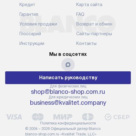
В установленный день наша
Кредит
Карта сайта
установка вк
служба доставки привезет
следующие эт
Гарантия
FAQ
упакованный прибор прямо
транспортиро
Условия продажи
Возврат и обмен
к вашей двери или до прихожей.
разблокировк
Если вам необходимо
необходимост
Глоссарий
Сайты-партнеры
переместить прибор к месту его
отдельных ко
Инструкции
Контакты
установки, пожалуйста,
сантехники в
предварительно обсудите это
на заданное 
Мы в соцсетях
с нашим менеджером. Эта
по уровню, п
дополнительная услуга
к существующ
подлежит оплате. Важно
первый запус
Написать руководству
помнить, что если размеры
по правилам 
прибора не позволяют его
В стандартну
Для физических лиц
shop@blanco-shop.com.ru
проходу через дверной проем,
не включают
Для юридических лиц
сотрудники транспортной
работы: прок
business@kvalitet.company
службы не имеют права
коммуникаций
демонтировать дверцы, ручки
расходных ма
или другие выступающие
требуется вы
Политика конфиденциальности
элементы, так как это может
специфически
© 2004 – 2026 Официальный дилер Blanco
повлиять на гарантийное
повышенной 
blanco-shop.com.ru «Kvalitet Trade, LLC»