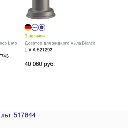
В наличии
nco Lato
Дозатор для жидкого мыла Blanco
LIVIA 521293
7743
40 060
руб.
альт 517644