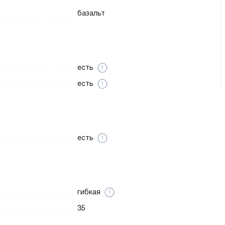
базальт
есть
есть
есть
гибкая
35