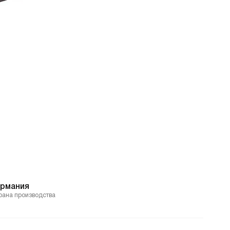
ермания
рана производства