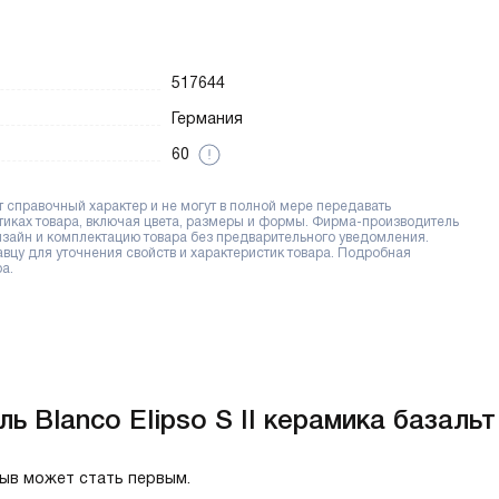
517644
Германия
60
справочный характер и не могут в полной мере передавать
тиках товара, включая цвета, размеры и формы. Фирма-производитель
дизайн и комплектацию товара без предварительного уведомления.
цу для уточнения свойств и характеристик товара. Подробная
а.
 Blanco Elipso S II керамика базальт
зыв может стать первым.