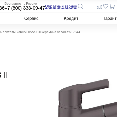
Бесплатно по России
Обратный звонок
36
+7 (800) 333-09-47
Сервис
Кредит
Гарант
меситель Blanco Elipso-S II керамика базальт 517644
II