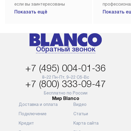
если вы заинтересованы
профессиона
в товаре, который доступен
Наш сервис п
Показать ещё
Показать е
«Под заказ», необходимо
гарантию 1 г
обсудить возможность его
работы и исп
приобретения с нашим
материалы. 
менеджером на сайте. Товары
установка, п
с особым лейблом
и регулярное
Обратный звонок
доставляются бесплатно
обеспечиваю
по Москве в пределах МКАД,
и эффективну
и при этом отдельная доставка
сантехники, 
+7 (495) 004-01-36
аксессуаров не предусмотрена.
возможные с
и преждеврем
8–22 Пн-Пт, 9–22 Сб-Вс
Для доставки в другие регионы
+7 (800) 333-09-47
мы используем услуги
Готовые комм
транспортной компании.
предполагают
Бесплатно по России
Мир Blanco
Уточняйте все условия доставки
от их категор
Доставка и оплата
Видео
у нашего менеджера при
установленно
оформлении заказа.
к водопровод
Подключение
Статьи
точке для сл
В установленный день наша
Кредит
Карта сайта
установка вк
служба доставки привезет