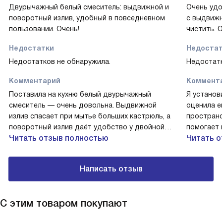
Двурычажный белый смеситель: выдвижной и
Очень удо
поворотный излив, удобный в повседневном
с выдвижн
пользовании. Очень!
чистить. 
Недостатки
Недоста
Недостатков не обнаружила.
Недостатк
Комментарий
Коммент
Поставила на кухню белый двурычажный
Я установ
смеситель — очень довольна. Выдвижной
оценила е
излив спасает при мытье больших кастрюль, а
пространс
поворотный излив даёт удобство у двойной
помогает 
мойки. Наличие отдельного рычага и
Читать отзыв полностью
рычаг для
Читать 
дополнительного излива для питьевой воды
для питье
оказалось крайне практичным: теперь вода для
теперь на
Написать отзыв
чая идёт отдельно. Установка прошла легко
гигиеничн
благодаря гибкой подводке и стандартному
ровная, а
присоединению. Картридж керамический
без люфто
С этим товаром покупают
работает плавно, ручки надёжные. В первый
край мойк
месяц проверяла на ежедневном режиме —
как новое