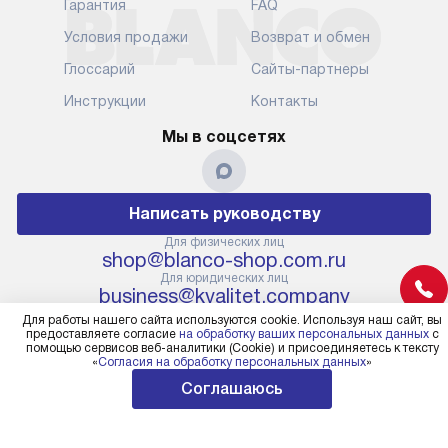
следующие эт
Гарантия
FAQ
упакованный прибор прямо
транспортиро
Условия продажи
Возврат и обмен
к вашей двери или до прихожей.
разблокировк
Если вам необходимо
необходимост
Глоссарий
Сайты-партнеры
переместить прибор к месту его
отдельных ко
Инструкции
Контакты
установки, пожалуйста,
сантехники в
предварительно обсудите это
на заданное 
Мы в соцсетях
с нашим менеджером. Эта
по уровню, п
дополнительная услуга
к существующ
подлежит оплате. Важно
первый запус
Написать руководству
помнить, что если размеры
по правилам 
прибора не позволяют его
В стандартну
Для физических лиц
shop@blanco-shop.com.ru
проходу через дверной проем,
не включают
Для юридических лиц
сотрудники транспортной
работы: прок
business@kvalitet.company
службы не имеют права
коммуникаций
Для работы нашего сайта используются cookie. Используя наш сайт, вы
демонтировать дверцы, ручки
расходных ма
предоставляете согласие
на обработку ваших персональных данных
с
или другие выступающие
помощью сервисов веб-аналитики (Cookie) и присоединяетесь к тексту
требуется вы
«
Согласия на обработку персональных данных
»
Политика конфиденциальности
элементы, так как это может
специфически
© 2004 – 2026 Официальный дилер Blanco
Соглашаюсь
повлиять на гарантийное
повышенной 
blanco-shop.com.ru «Kvalitet Trade, LLC»
обслуживание в будущем.
стоимость ус
Поэтому, перед размещением
на 30%.