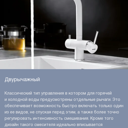
Двурычажный
Классический тип управления в котором для горячей
и холодной воды предусмотрены отдельные рычаги. Это
обеспечивает возможность быстро включать только один
из ее видов, не спуская перед этим, а также более точно
регулировать интенсивность смешивания. Кроме того
дизайн такого смесителя идеально вписывается