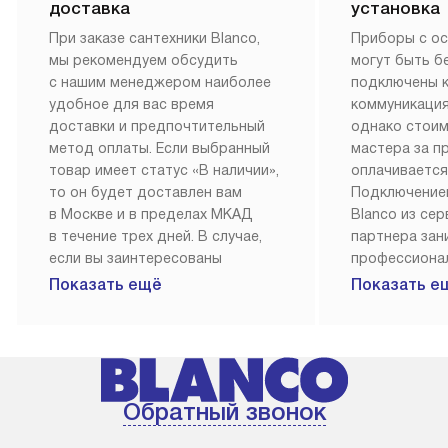
доставка
установка
При заказе сантехники Blanco,
Приборы с о
мы рекомендуем обсудить
могут быть б
с нашим менеджером наиболее
подключены 
удобное для вас время
коммуникация
доставки и предпочтительный
однако стои
метод оплаты. Если выбранный
мастера за 
товар имеет статус «В наличии»,
оплачивается
то он будет доставлен вам
Подключение
в Москве и в пределах МКАД
Blanco из се
в течение трех дней. В случае,
партнера за
если вы заинтересованы
профессиона
в товаре, который доступен
Наш сервис п
Показать ещё
Показать е
«Под заказ», необходимо
гарантию 1 г
обсудить возможность его
работы и исп
приобретения с нашим
материалы. 
менеджером на сайте. Товары
установка, п
с особым лейблом
и регулярное
Обратный звонок
доставляются бесплатно
обеспечиваю
по Москве в пределах МКАД,
и эффективну