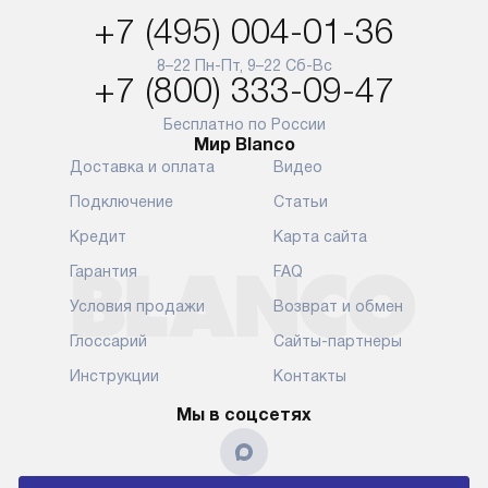
и при этом отдельная доставка
сантехники, 
+7 (495) 004-01-36
аксессуаров не предусмотрена.
возможные с
и преждеврем
8–22 Пн-Пт, 9–22 Сб-Вс
Для доставки в другие регионы
+7 (800) 333-09-47
мы используем услуги
Готовые комм
транспортной компании.
предполагают
Бесплатно по России
Мир Blanco
Уточняйте все условия доставки
от их категор
Доставка и оплата
Видео
у нашего менеджера при
установленно
оформлении заказа.
к водопровод
Подключение
Статьи
точке для сл
В установленный день наша
Кредит
Карта сайта
установка вк
служба доставки привезет
следующие эт
Гарантия
FAQ
упакованный прибор прямо
транспортиро
Условия продажи
Возврат и обмен
к вашей двери или до прихожей.
разблокировк
Если вам необходимо
необходимост
Глоссарий
Сайты-партнеры
переместить прибор к месту его
отдельных ко
Инструкции
Контакты
установки, пожалуйста,
сантехники в
предварительно обсудите это
на заданное 
Мы в соцсетях
с нашим менеджером. Эта
по уровню, п
дополнительная услуга
к существующ
подлежит оплате. Важно
первый запус