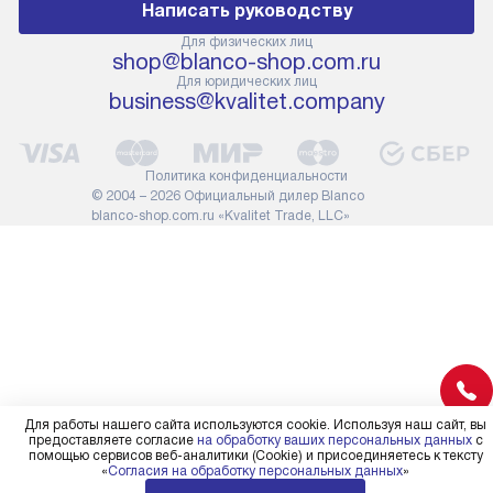
Написать руководству
помнить, что если размеры
по правилам 
прибора не позволяют его
В стандартну
Для физических лиц
shop@blanco-shop.com.ru
проходу через дверной проем,
не включают
Для юридических лиц
сотрудники транспортной
работы: прок
business@kvalitet.company
службы не имеют права
коммуникаций
демонтировать дверцы, ручки
расходных ма
или другие выступающие
требуется вы
Политика конфиденциальности
элементы, так как это может
специфически
© 2004 – 2026 Официальный дилер Blanco
повлиять на гарантийное
повышенной 
blanco-shop.com.ru «Kvalitet Trade, LLC»
обслуживание в будущем.
стоимость ус
Поэтому, перед размещением
на 30%.
заказа, удостоверьтесь, что
вы сможете без проблем
переместить прибор в желаемое
место установки, учитывая его
размеры в упаковке или без нее.
Для работы нашего сайта используются cookie. Используя наш сайт, вы
предоставляете согласие
на обработку ваших персональных данных
с
помощью сервисов веб-аналитики (Cookie) и присоединяетесь к тексту
«
Согласия на обработку персональных данных
»