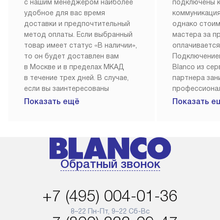
с нашим менеджером наиболее
подключены 
удобное для вас время
коммуникация
доставки и предпочтительный
однако стои
метод оплаты. Если выбранный
мастера за 
товар имеет статус «В наличии»,
оплачивается
то он будет доставлен вам
Подключение
в Москве и в пределах МКАД
Blanco из се
в течение трех дней. В случае,
партнера за
если вы заинтересованы
профессиона
в товаре, который доступен
Наш сервис п
Показать ещё
Показать е
«Под заказ», необходимо
гарантию 1 г
обсудить возможность его
работы и исп
приобретения с нашим
материалы. 
менеджером на сайте. Товары
установка, п
с особым лейблом
и регулярное
Обратный звонок
доставляются бесплатно
обеспечиваю
по Москве в пределах МКАД,
и эффективну
и при этом отдельная доставка
сантехники, 
+7 (495) 004-01-36
аксессуаров не предусмотрена.
возможные с
и преждеврем
8–22 Пн-Пт, 9–22 Сб-Вс
Для доставки в другие регионы